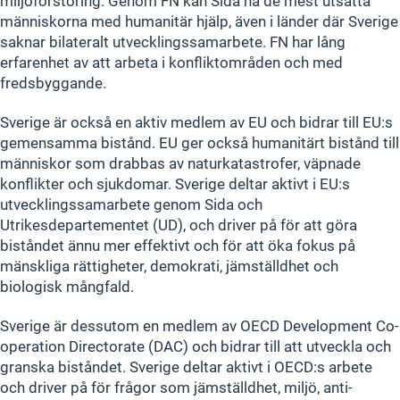
miljöförstöring. Genom FN kan Sida nå de mest utsatta
människorna med humanitär hjälp, även i länder där Sverige
saknar bilateralt utvecklingssamarbete. FN har lång
erfarenhet av att arbeta i konfliktområden och med
fredsbyggande.
Sverige är också en aktiv medlem av EU och bidrar till EU:s
gemensamma bistånd. EU ger också humanitärt bistånd till
människor som drabbas av naturkatastrofer, väpnade
konflikter och sjukdomar. Sverige deltar aktivt i EU:s
utvecklingssamarbete genom Sida och
Utrikesdepartementet (UD), och driver på för att göra
biståndet ännu mer effektivt och för att öka fokus på
mänskliga rättigheter, demokrati, jämställdhet och
biologisk mångfald.
Sverige är dessutom en medlem av OECD Development Co-
operation Directorate (DAC) och bidrar till att utveckla och
granska biståndet. Sverige deltar aktivt i OECD:s arbete
och driver på för frågor som jämställdhet, miljö, anti-