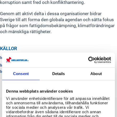
korruption samt fred och konflikthantering.
Genom att aktivt delta i dessa organisationer bidrar
Sverige till att forma den globala agendan och sätta fokus
på frågor som fattigdomsbekämpning, klimatförändringar
och mänskliga rättigheter.
KÄLLOR
https://www.sida.se/
https://www.sida.se/sa-fungerar-bistandet/aktorer-i-
bistandet/multilaterala-organisationer
Consent
Details
About
Denna webbplats använder cookies
Vi använder enhetsidentifierare för att anpassa innehållet
och annonserna till användarna, tillhandahålla funktioner
för sociala medier och analysera vår trafik. Vi
sida.se
vidarebefordrar även sådana identifierare och annan
information från din enhet till de sociala medier och