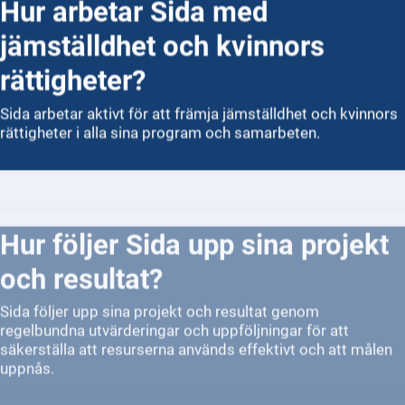
Hur arbetar Sida med
jämställdhet och kvinnors
rättigheter?
Sida arbetar aktivt för att främja jämställdhet och kvinnors
rättigheter i alla sina program och samarbeten.
Hur följer Sida upp sina projekt
och resultat?
Sida följer upp sina projekt och resultat genom
regelbundna utvärderingar och uppföljningar för att
säkerställa att resurserna används effektivt och att målen
uppnås.