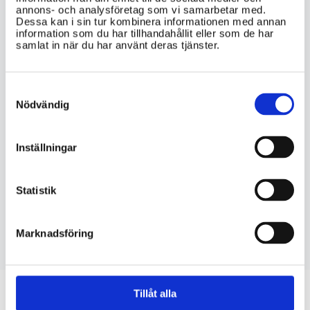
annons- och analysföretag som vi samarbetar med.
Dessa kan i sin tur kombinera informationen med annan
information som du har tillhandahållit eller som de har
samlat in när du har använt deras tjänster.
VIKTIG INFORMATION
Vilka områden inom FN och
Consent
Selection
internationella organisationer
Nödvändig
fokuserar Sverige på och varför?
På vilka sätt bidrar Sverige till arbetet i
Inställningar
FN och internationella organisationer,
både ekonomiskt och genom personal?
Statistik
Hur arbetar Sverige för att främja
mänskliga rättigheter och demokrati
Marknadsföring
inom FN-systemet?
Tillåt alla