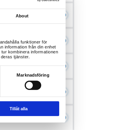
Blekinge
About
Götalandsregionen
andahålla funktioner för
n information från din enhet
 tur kombinera informationen
deras tjänster.
rebro län
Marknadsföring
Västernorrland
Tillåt alla
orrbotten