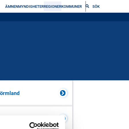
ÄMNEN
MYNDIGHETER
REGIONER
KOMMUNER
SÖK
Sörmland
Kronoberg