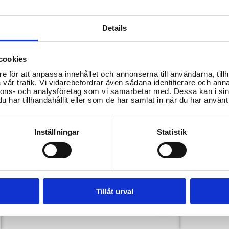
Region Gotland
Region 
Details
cookies
Region Halland
Västra 
e för att anpassa innehållet och annonserna till användarna, tillh
vår trafik. Vi vidarebefordrar även sådana identifierare och anna
nnons- och analysföretag som vi samarbetar med. Dessa kan i sin
har tillhandahållit eller som de har samlat in när du har använt 
Region Västmanland
Region Ö
Inställningar
Statistik
Region Gävleborg
Region 
Tillåt urval
Region Västerbotten
Region N