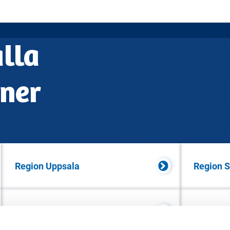
alla
oner
Region Uppsala
Region 
Region Jönköpings län
Region 