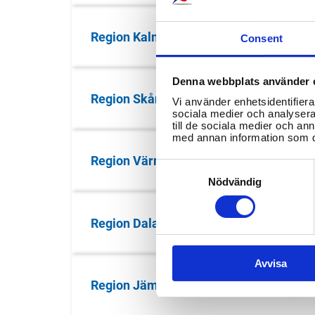
Region Kalmar län
Consent
Denna webbplats använder 
Region Skåne
Vi använder enhetsidentifierar
sociala medier och analysera 
till de sociala medier och a
med annan information som du 
Region Värmland
Consent
Selection
Nödvändig
Region Dalarna
Avvisa
Region Jämtland Härjedalen