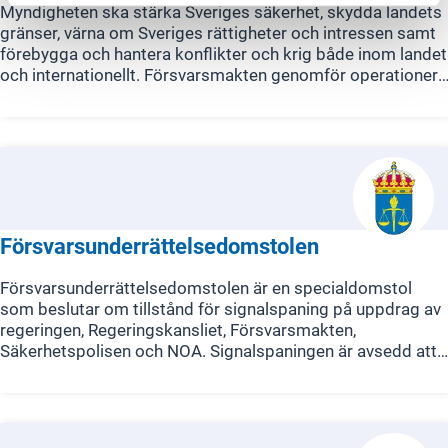
Myndigheten ska stärka Sveriges säkerhet, skydda landets
gränser, värna om Sveriges rättigheter och intressen samt
förebygga och hantera konflikter och krig både inom landet
och internationellt. Försvarsmakten genomför operationer,
deltar i internationella fredsinsatser, stödjer civil
verksamhet och utför andra uppgifter som bidrar till
riksdagens mål för totalförsvaret och det militära
försvaret.
Försvarsunderrättelsedomstolen
Försvarsunderrättelsedomstolen är en specialdomstol
som beslutar om tillstånd för signalspaning på uppdrag av
regeringen, Regeringskansliet, Försvarsmakten,
Säkerhetspolisen och NOA. Signalspaningen är avsedd att
stödja svensk utrikes-, säkerhets- och försvarspolitik samt
att kartlägga externa hot mot Sverige. Domstolen består av
en ordförande, vice ordförande och särskilda ledamöter
med kompetens inom underrättelseverksamhet och