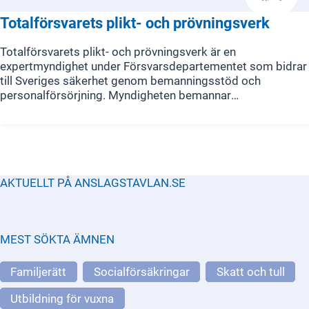
verksamhet.
Totalförsvarets plikt- och prövningsverk
Totalförsvarets plikt- och prövningsverk är en
expertmyndighet under Försvarsdepartementet som bidrar
till Sveriges säkerhet genom bemanningsstöd och
personalförsörjning. Myndigheten bemannar
Försvarsmaktens krigsorganisation genom att informera,
kalla, mönstra och skriva in personer till grundutbildning
med värnplikt. Plikt- och prövningsverket ansvarar också
för hela antagningsprocessen till polisutbildningen och
Officersprogrammet samt genomför prövningar för andra
yrken och utbildningar med särskilda krav. Myndigheten
AKTUELLT PÅ ANSLAGSTAVLAN.SE
hanterar även register över krigsplacerad personal för
andra myndigheter, kommuner och regioner, vilket är
centralt för ett fungerande totalförsvar.
MEST SÖKTA ÄMNEN
Familjerätt
Socialförsäkringar
Skatt och tull
Utbildning för vuxna