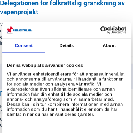
Delegationen för folkrättslig granskning av
vapenprojekt
Vapenprojektdelegationen är ansvarig för att granska om
myndigheters projekt för studier, utveckling, nyanskaffning
eller modifiering av vapen eller stridsmetoder följer
internationell folkrätt.
Consent
Details
About
Denna webbplats använder cookies
Vi använder enhetsidentifierare för att anpassa innehållet
och annonserna till användarna, tillhandahålla funktioner
för sociala medier och analysera vår trafik. Vi
vidarebefordrar även sådana identifierare och annan
Försvarets materielverk (FMV)
information från din enhet till de sociala medier och
annons- och analysföretag som vi samarbetar med.
Dessa kan i sin tur kombinera informationen med annan
FMV är en central aktör som säkerställer att det svenska
information som du har tillhandahållit eller som de har
försvaret har rätt materiel och tjänster, oavsett om det är
samlat in när du har använt deras tjänster.
under fredstid, kris eller krig. De ansvarar för att upphandla,
utveckla och leverera allt från stridsflygplan och ubåtar till
radarsystem och bandvagnar. FMVs projekt leds av team
Consent