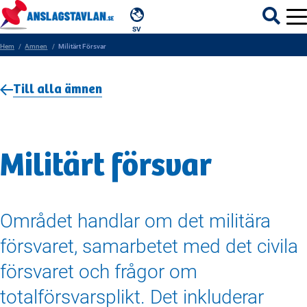
SV
Hem
Amnen
Militärt Försvar
Till alla ämnen
ÄMNEN
MYNDIGHETER
Militärt försvar
REGIONER
KOMMUNER
Området handlar om det militära
försvaret, samarbetet med det civila
försvaret och frågor om
totalförsvarsplikt. Det inkluderar