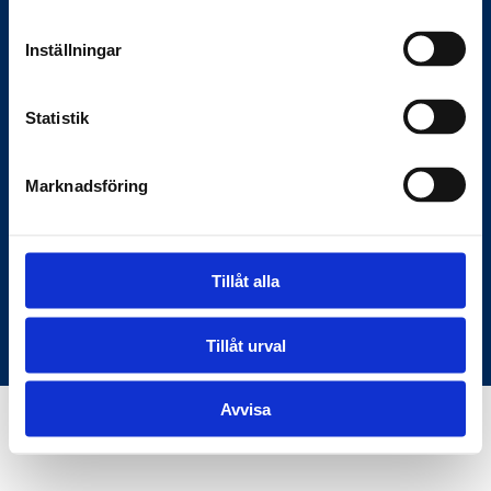
Anslagstavlan.se
Inställningar
Här hittar du rätt information om
Statistik
myndigheter och samhället — den digitala
bron mellan samhället och medborgarna.
Marknadsföring
C/O KKM Skeppargatan 26, 114 52
Stockholm
Tillåt alla
Användarvillkor
Om oss
© Copyright Anslagstavlan.se
Tillåt urval
Avvisa