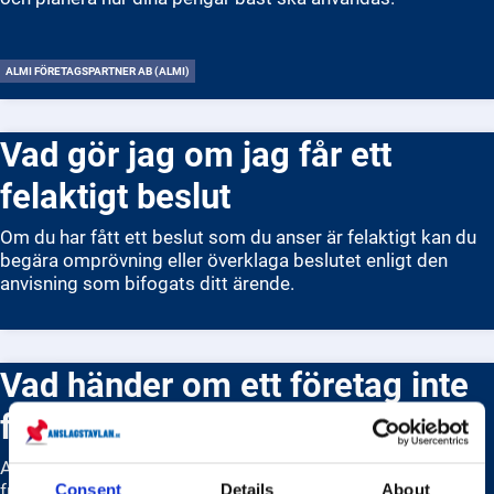
ALMI FÖRETAGSPARTNER AB (ALMI)
Vad gör jag om jag får ett
felaktigt beslut
Om du har fått ett beslut som du anser är felaktigt kan du
begära omprövning eller överklaga beslutet enligt den
anvisning som bifogats ditt ärende.
Vad händer om ett företag inte
följer ett beslut från ARN?
Att inte följa Allmänna reklamationsnämndens beslut är
frivilligt, men företaget riskerar att hamna på Råd & Röns
Consent
Details
About