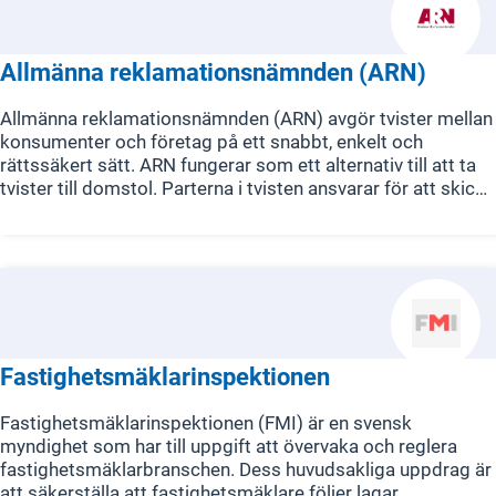
Allmänna reklamationsnämnden (ARN)
Allmänna reklamationsnämnden (ARN) avgör tvister mellan
konsumenter och företag på ett snabbt, enkelt och
rättssäkert sätt. ARN fungerar som ett alternativ till att ta
tvister till domstol. Parterna i tvisten ansvarar för att skicka
in all bevisning, eftersom ARN inte gör någon egen
utredning. All hantering sker skriftligt och det hålls inga
vittnesförhör. När ARN avgör en tvist, utgår de från gällande
lagstiftning och rättspraxis. De flesta ärenden prövas vid
ett nämndsammanträde. Anmälningar till ARN måste göras
på deras specifika blanketter.
Fastighetsmäklarinspektionen
Fastighetsmäklarinspektionen (FMI) är en svensk
myndighet som har till uppgift att övervaka och reglera
fastighetsmäklarbranschen. Dess huvudsakliga uppdrag är
att säkerställa att fastighetsmäklare följer lagar,