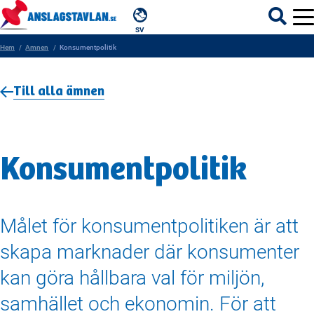
SV
Hem
Amnen
Konsumentpolitik
Till alla ämnen
ÄMNEN
MYNDIGHETER
Konsumentpolitik
REGIONER
KOMMUNER
Målet för konsumentpolitiken är att
skapa marknader där konsumenter
kan göra hållbara val för miljön,
samhället och ekonomin. För att