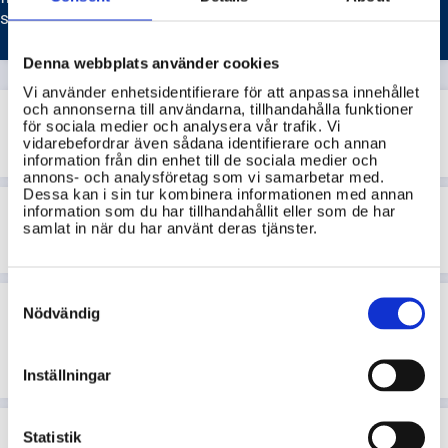
svarta lista, vilket kan skada deras rykte avsevärt.
Denna webbplats använder cookies
Vi använder enhetsidentifierare för att anpassa innehållet
och annonserna till användarna, tillhandahålla funktioner
Till vilken instans överklagar man
för sociala medier och analysera vår trafik. Vi
ett beslut från ARN?
vidarebefordrar även sådana identifierare och annan
information från din enhet till de sociala medier och
annons- och analysföretag som vi samarbetar med.
Dessa kan i sin tur kombinera informationen med annan
Vilka garantier har jag vid köp av
information som du har tillhandahållit eller som de har
samlat in när du har använt deras tjänster.
begagnade varor i Sverige?
Consent
Hur kan jag kontrollera om ett
Selection
Nödvändig
företag eller en produkt är
Svanenmärkt?
Inställningar
Hur går det till att miljömärka en
Statistik