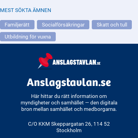
MEST SÖKTA ÄMNEN
Familjerätt
Socialförsäkringar
Skatt och tull
Utbildning för vuxna
Anslagstavlan.se
Här hittar du rätt information om
myndigheter och samhället — den digitala
bron mellan samhället och medborgarna.
C/O KKM Skeppargatan 26, 114 52
Stockholm