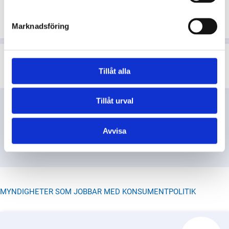
produkt eller tjänst, och vilka
kriterier används?
Marknadsföring
Varför är Svanenmärkta produkter
ibland dyrare än andra?
Tillåt alla
Tillåt urval
Avvisa
VISA FLER
MYNDIGHETER SOM JOBBAR MED KONSUMENTPOLITIK