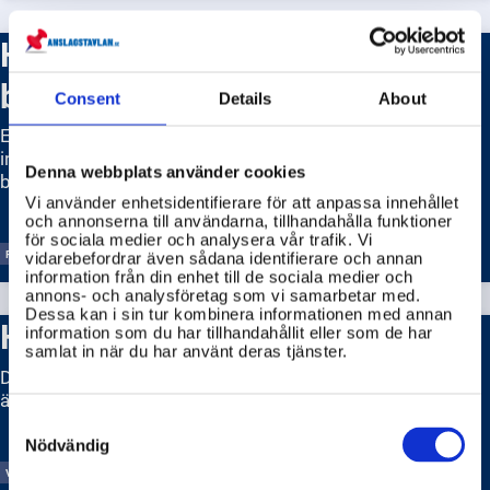
Hur fungerar EU
beslutsprocess?
Consent
Details
About
EU:s beslutsprocess är komplex och involverar olika
institutioner, där medlemsländerna har olika inflytande
Denna webbplats använder cookies
beroende på beslutstyp.
Vi använder enhetsidentifierare för att anpassa innehållet
och annonserna till användarna, tillhandahålla funktioner
för sociala medier och analysera vår trafik. Vi
REGERINGSKANSLIET
RIKSDAGENS
vidarebefordrar även sådana identifierare och annan
information från din enhet till de sociala medier och
annons- och analysföretag som vi samarbetar med.
Dessa kan i sin tur kombinera informationen med annan
Hur kan jag rösta i EU-valet?
information som du har tillhandahållit eller som de har
samlat in när du har använt deras tjänster.
Du kan rösta i EU-valet om du är folkbokförd i Sverige och
är 18 år eller äldre.
Consent
Selection
Nödvändig
VALMYNDIGHETEN