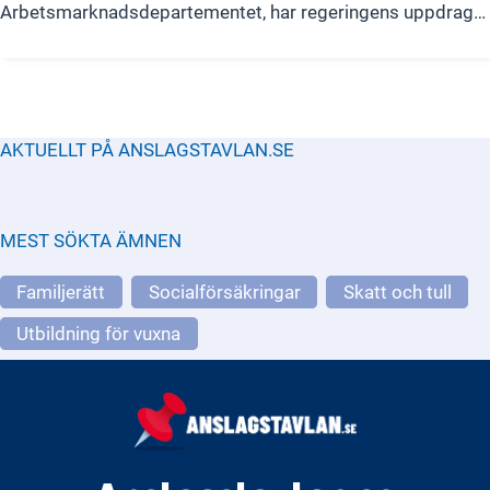
Arbetsmarknadsdepartementet, har regeringens uppdrag
att stärka den enskildes ställning på arbetsmarknaden.
Verksamheten omfattar flera politikområden, främst
arbetsmarknads-, social-, utbildnings-, närings- och
integrationspolitik.
AKTUELLT PÅ ANSLAGSTAVLAN.SE
MEST SÖKTA ÄMNEN
Familjerätt
Socialförsäkringar
Skatt och tull
Utbildning för vuxna