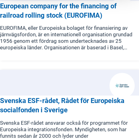
European company for the financing of
railroad rolling stock (EUROFIMA)
EUROFIMA, eller Europeiska bolaget för finansiering av
järnvägsfordon, är en internationell organisation grundad
1956 genom ett fördrag som undertecknades av 25
europeiska länder. Organisationen är baserad i Basel,
Schweiz. EUROFIMAs huvudsakliga uppdrag är att stödja
utvecklingen och moderniseringen av järnvägstransporter i
Europa. De erbjuder kostnadseffektiv finansiering för
förnyelse och förbättring av järnvägsfordon, inklusive
vagnar, lokomotiv och motorvagnsenheter, för sina
medlemsländer och deras nationella järnvägsoperatörer​​.
Svenska ESF-rådet, Rådet för Europeiska
socialfonden i Sverige
Svenska ESF-rådet ansvarar också för programmet för
Europeiska integrationsfonden. Myndigheten, som har
funnits sedan år 2000 och lyder under