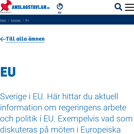
SV
Hem
Amnen
Eu
Till alla ämnen
ÄMNEN
MYNDIGHETER
EU
REGIONER
KOMMUNER
Sverige i EU. Här hittar du aktuell
information om regeringens arbete
och politik i EU. Exempelvis vad som
diskuteras på möten i Europeiska