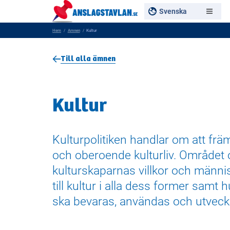
Svenska
Hem
Amnen
Kultur
Till alla ämnen
Kultur
Kulturpolitiken handlar om att frä
och oberoende kulturliv. Området 
kulturskaparnas villkor och männis
till kultur i alla dess former samt h
ska bevaras, användas och utveck