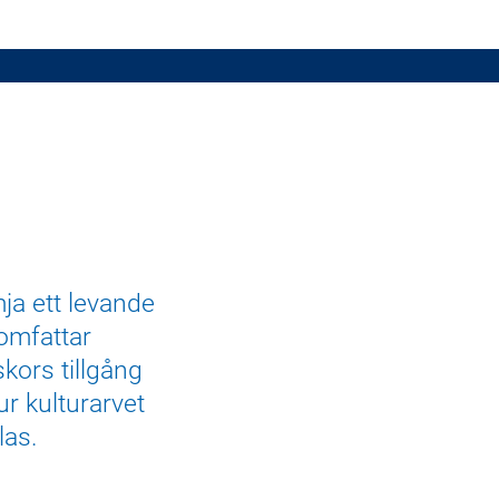
mja ett levande
omfattar
kors tillgång
ur kulturarvet
las.