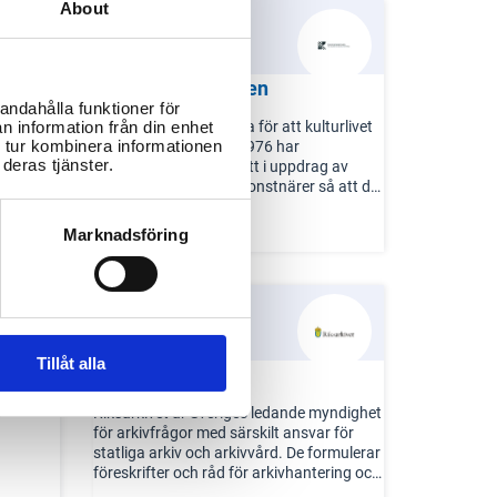
About
Konstnärsnämnden
andahålla funktioner för
Konstnärerna är viktiga för att kulturlivet
n information från din enhet
 tur kombinera informationen
ska blomstra. Sedan 1976 har
minnen,
deras tjänster.
Konstnärsnämnden fått i uppdrag av
ras
regeringen att stödja konstnärer så att de
kan utveckla sitt konstnärskap.
åden
Uppdraget gäller för konstnärer över hela
Marknadsföring
landet inom alla konstformer.
Tillåt alla
Riksarkivet
s
Riksarkivet är Sveriges ledande myndighet
för arkivfrågor med särskilt ansvar för
statliga arkiv och arkivvård. De formulerar
föreskrifter och råd för arkivhantering och
övervakar att bestämmelserna om