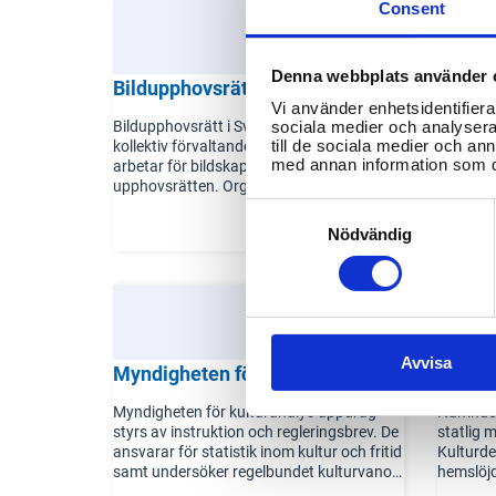
Consent
Denna webbplats använder 
Bildupphovsrätt i Sverige
Fören
Vi använder enhetsidentifierar
Bildupphovsrätt i Sverige (BUS) är en
Svensk F
sociala medier och analysera 
till de sociala medier och a
kollektiv förvaltande organisation som
som värd
med annan information som du 
arbetar för bildskapares intressen inom
nätverka
upphovsrätten. Organisationens
gemenska
huvudsakliga uppdrag är att säkerställa
designo
Consent
att bildskapare får ersättning när deras
mot håll
Selection
Nödvändig
verk används kommersiellt eller offentligt.
inkluder
Det innebär att BUS förhandlar licensavtal
är känd 
med olika användare av bilder, såsom
trovärdig
förlag, tryckerier, webbsidor och andra
som använder bilder i sin verksamhet.
Avvisa
Myndigheten för kulturanalys
Nämnd
Myndigheten för kulturanalys uppdrag
Nämnden
styrs av instruktion och regleringsbrev. De
statlig 
ansvarar för statistik inom kultur och fritid
Kulturd
samt undersöker regelbundet kulturvanor
hemslöjd
hos vuxna och ungdomar. Kulturanalys
nära med