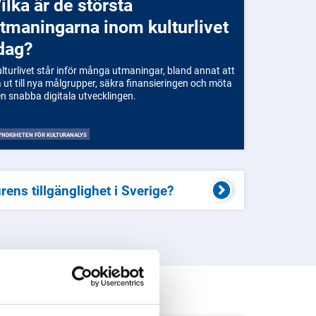
sta
tmaningarna inom kulturlivet
dag?
lturlivet står inför många utmaningar, bland annat att
 ut till nya målgrupper, säkra finansieringen och möta
n snabba digitala utvecklingen.
NDIGHETEN FÖR KULTURANALYS
rens tillgänglighet i Sverige?