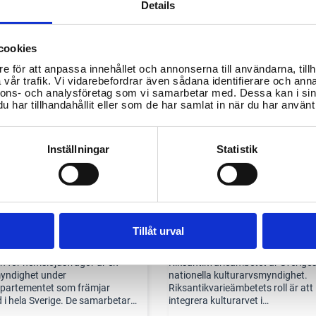
Details
cookies
ingen Svensk Form
Institutet för språk och
e för att anpassa innehållet och annonserna till användarna, tillh
folkminnen
orm gör det möjligt för människor
vår trafik. Vi vidarebefordrar även sådana identifierare och anna
nnons- och analysföretag som vi samarbetar med. Dessa kan i sin
esätter design och hållbarhet att
Isof, Institutet för språk och folk
har tillhandahållit eller som de har samlat in när du har använt 
 och vara en del av en
är en statlig myndighet som sorte
p. Genom att hålla koll på
under Kulturdepartementet. Våra
mrådet och påverka samhället
arbetsuppgifter och ansvarsomr
barhet, vill de skapa en känsla av
regleras av regeringen genom en
Inställningar
Statistik
ing och inspiration. Svensk Form
förordning med instruktion.
för sin progressiva, generösa och
a inställning.
Tillåt urval
en för hemslöjdsfrågor
Riksantikvarieämbetet
 för hemslöjdsfrågor är en
Riksantikvarieämbetet är Sverige
myndighet under
nationella kulturarvsmyndighet.
epartementet som främjar
Riksantikvarieämbetets roll är att
 i hela Sverige. De samarbetar
integrera kulturarvet i
 regioner, civilsamhällets
samhällsutvecklingen genom att