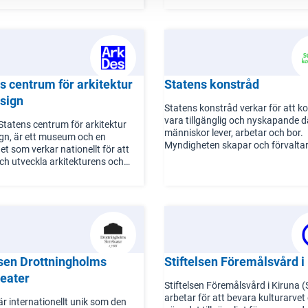
tioner och andra
säkerställa att det bevaras, anvä
ndigheter för att stödja och
utvecklas. De fokuserar främst på
 hemslöjd.
kulturlandskap, kulturmiljöer,
kulturföremål och museer. Verks
är inriktad på att uppfylla de natio
målen för kulturpolitiken och det s
s centrum för arkitektur
Statens konstråd
kulturmiljöarbetet, med utgångsp
från regeringens uppdrag och
sign
Statens konstråd verkar för att k
målformuleringar i instruktioner 
vara tillgänglig och nyskapande d
regleringsbrev.
Statens centrum för arkitektur
människor lever, arbetar och bor.
gn, är ett museum och en
Myndigheten skapar och förvalta
t som verkar nationellt för att
framtidens kulturarv genom att p
ch utveckla arkitekturens och
offentlig konst och förvärva konst 
s roll i samhället. På museet på
statens konstsamling. Genom de
olmen i Stockholm erbjuds
verksamhet kan hundratusentals
ngar, föreläsningar, kreativa
människor varje dag uppleva olik
s och samtal om arkitektur och
konstuttryck.
Statens konstråd grundades 193
målet att göra konst tillgänglig för
lsen Drottningholms
Stiftelsen Föremålsvård i
Redan från starten fick konstråde
teater
uppdrag att skapa fler arbetstillfä
Stiftelsen Föremålsvård i Kiruna 
förbättra arbetsvillkoren för sven
arbetar för att bevara kulturarvet
är internationellt unik som den
konstnärer.