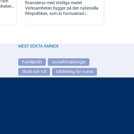
e och
finansieras med statliga medel.
mheten
Verksamheten bygger på den nationella
tt
filmpolitiken, som är formulerad i
skap för
regeringens sju filmpolitiska mål och årliga
riktlinjebeslut. Filminstitutet lämnar
årligen sin resultatredovisning till
nom vård,
kulturdepartementet.
ndning
MEST SÖKTA ÄMNEN
rna för
erlig
ning av
Familjerätt
Socialförsäkringar
tälla
Skatt och tull
Utbildning för vuxna