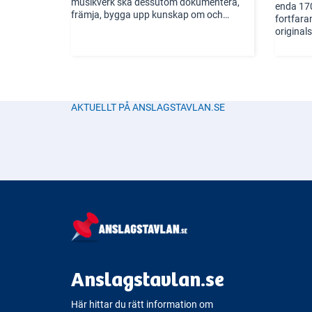
musikverk ska dessutom dokumentera,
enda 170
främja, bygga upp kunskap om och
fortfara
tillgängliggöra teaterns, dansens och
original
musikens kulturarv.
Slottstea
uppdrag 
är en de
som var 
listan öv
mänsklig
AKTUELLT PÅ ANSLAGSTAVLAN.SE
teater- 
konserte
evenema
Anslagstavlan.se
Här hittar du rätt information om