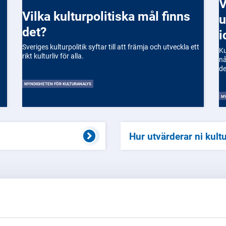
Vilka är de stör
Vilka kulturpolitiska mål finns
u
det?
i
Sveriges kulturpolitik syftar till att främja och utveckla ett
Ku
rikt kulturliv för alla.
nå
de
MYNDIGHETEN FÖR KULTURANALYS
MY
Hur utvärderar ni kultu