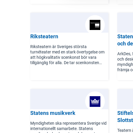
analyserar och utvärderar statliga
organisa
reformer med fokus på att bedöma deras
kulturmy
effekter mot de nationella kulturpolitiska
utveckla
målen. Målet är att upptäcka avvikelser
eller ogynnsamma förhållanden för olika
samhällsgrupper. Kulturanalys driver även
Riksteatern
Staten
Kulturanalys Norden på uppdrag av
Nordiska ministerrådet, som fungerar som
och de
Riksteatern är Sveriges största
ett kunskapscenter för nordisk
turnéteater med en stark övertygelse om
kulturpolitik och stödjer samarbete,
ArkDes, 
att högkvalitativ scenkonst bör vara
nationella myndigheter, kulturliv och
och desi
tillgänglig för alla. De tar scenkonsten
forskning i de nordiska länderna.
myndighe
direkt till publiken genom att använda
främja o
existerande scener över hela landet.
designen
Skeppsh
utställni
workshop
design.
Statens musikverk
Stifte
Slotts
Myndigheten ska representera Sverige vid
internationellt samarbete. Statens
Teatern 