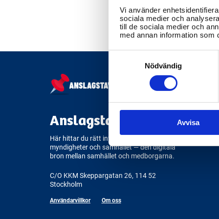
Vi använder enhetsidentifierar
sociala medier och analysera 
till de sociala medier och a
med annan information som du 
Consent
Selection
Nödvändig
Anslagstavlan.se
Avvisa
Här hittar du rätt information om
myndigheter och samhället — den digitala
bron mellan samhället och medborgarna.
C/O KKM Skeppargatan 26, 114 52
Stockholm
Användarvillkor
Om oss