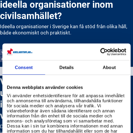
ideella organisationer inom
civilsamhället?
Ideella organisationer i Sverige kan få stöd från olika håll,
både ekonomiskt och praktiskt.
VI ÄR MYNDIGHETEN FÖR CIVILSAMHÄLLE OCH UNGA (MUCF)
FOLKE BERNADOTTEAKADEMIN
Consent
Details
About
Vilka möjligheter finns för
Denna webbplats använder cookies
ungdomar att delta i
Vi använder enhetsidentifierare för att anpassa innehållet
internationella utbyten eller
och annonserna till användarna, tillhandahålla funktioner
för sociala medier och analysera vår trafik. Vi
vidarebefordrar även sådana identifierare och annan
volontärarbete?
information från din enhet till de sociala medier och
annons- och analysföretag som vi samarbetar med.
Det finns många möjligheter för ungdomar att delta i
Dessa kan i sin tur kombinera informationen med annan
information som du har tillhandahållit eller som de har
internationella utbyten och volontärarbete, både inom och