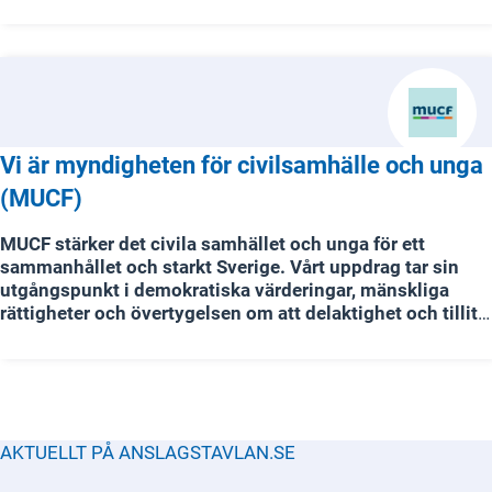
gudstjänster, själavård, undervisning och omsorg.
Vi är myndigheten för civilsamhälle och unga
(MUCF)
MUCF stärker det civila samhället och unga för ett
sammanhållet och starkt Sverige. Vårt uppdrag tar sin
utgångspunkt i demokratiska värderingar, mänskliga
rättigheter och övertygelsen om att delaktighet och tillit
är avgörande för ett hållbart samhälle. Genom
samverkan, kunskap och stöd bidrar vi till att bygga
motståndskraft och minska polarisering. Vi arbetar för att
stärka tilliten i samhället och skapa förutsättningar för
demokratiskt engagemang.
AKTUELLT PÅ ANSLAGSTAVLAN.SE