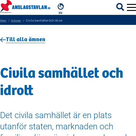
SV
Hem
Amnen
Civila Samhället Och Idrott
Till alla ämnen
ÄMNEN
MYNDIGHETER
Civila samhället och
REGIONER
idrott
KOMMUNER
Det civila samhället är en plats
utanför staten, marknaden och