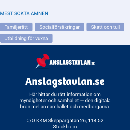
MEST SÖKTA ÄMNEN
Familjerätt
Socialförsäkringar
Skatt och tull
Utbildning för vuxna
Anslagstavlan.se
Här hittar du rätt information om
myndigheter och samhället — den digitala
bron mellan samhället och medborgarna.
C/O KKM Skeppargatan 26, 114 52
Stockholm