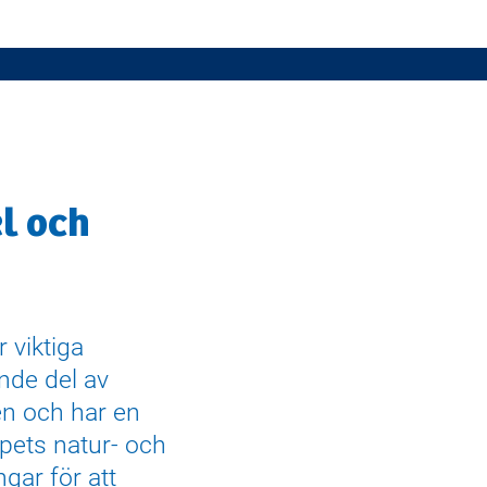
l och
r viktiga
nde del av
n och har en
apets natur- och
ngar för att