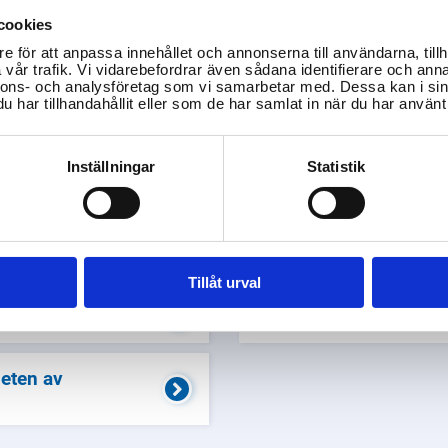
cookies
e för att anpassa innehållet och annonserna till användarna, tillh
vår trafik. Vi vidarebefordrar även sådana identifierare och anna
Vad gäller för skogsplantering
Vad gör jag om jag misstänk
nnons- och analysföretag som vi samarbetar med. Dessa kan i sin
har tillhandahållit eller som de har samlat in när du har använt 
och återväxt?
a
Skogsplantering och återväxt är viktiga för att säkra en
De
å
hållbar skogsförvaltning och för att bevara ekosystemets
Inställningar
Statistik
mi
funktioner.
L
SKOGSSTYRELSEN
Tillåt urval
la djur?
Hur ansöker jag om j
eten av