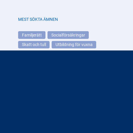
MEST SÖKTA ÄMNEN
Familjerätt
Socialförsäkringar
Skatt och tull
Utbildning för vuxna