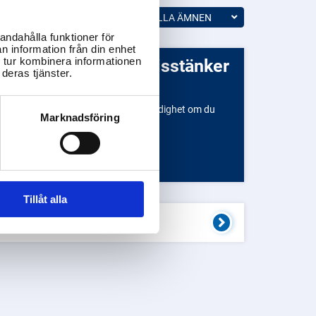
ALLA ÄMNEN
andahålla funktioner för
n information från din enhet
er
 tur kombinera informationen
deras tjänster.
tt ett djur far illa?
t är viktigt att du kontaktar rätt myndighet om du
Marknadsföring
sstänker att ett djur far illa.
ÄNSSTYRELSERNA
STATENS JORDBRUKSVERK (SJV)
Tillåt alla
ordbruksstöd?