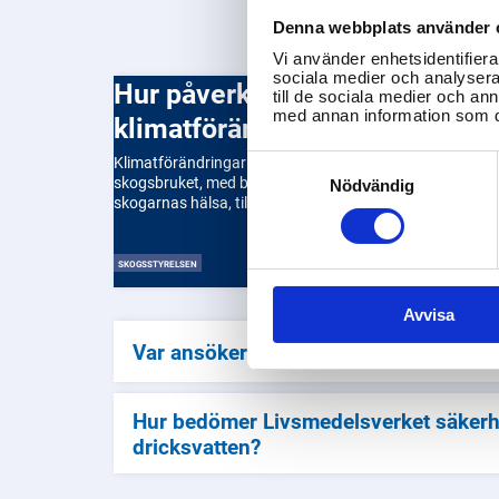
Denna webbplats använder 
Vi använder enhetsidentifierar
sociala medier och analysera 
Hur påverkas skogsbruket av
till de sociala medier och a
med annan information som du 
klimatförändringar?
Consent
Klimatförändringar utgör en betydande utmaning för
Selection
skogsbruket, med både positiva och negativa effekter p
Nödvändig
skogarnas hälsa, tillväxt och produktivitet.
SKOGSSTYRELSEN
Avvisa
Var ansöker jag om tillstånd för att hål
Hur bedömer Livsmedelsverket säkerh
dricksvatten?