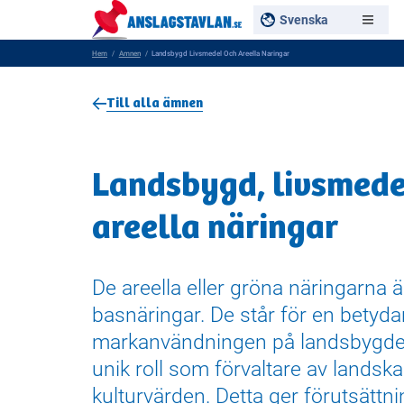
Svenska
Hem
Amnen
Landsbygd Livsmedel Och Areella Naringar
Till alla ämnen
Landsbygd, livsmede
areella näringar
De areella eller gröna näringarna ä
basnäringar. De står för en betyda
markanvändningen på landsbygde
unik roll som förvaltare av landsk
kulturvärden. Detta ger förutsättni