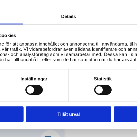
Hur anmäler jag ett sp
Var kan jag anmäla ett
s
spelbolag?
Details
De
Du kan anmäla ett spelbolag till Spelinspektionen.
Ko
ve
cookies
e för att anpassa innehållet och annonserna till användarna, tillh
SPELINSPEKTIONEN
vår trafik. Vi vidarebefordrar även sådana identifierare och anna
M
nnons- och analysföretag som vi samarbetar med. Dessa kan i sin
har tillhandahållit eller som de har samlat in när du har använt 
k licens?
Vad gör jag om jag h
Inställningar
Statistik
Tillåt urval