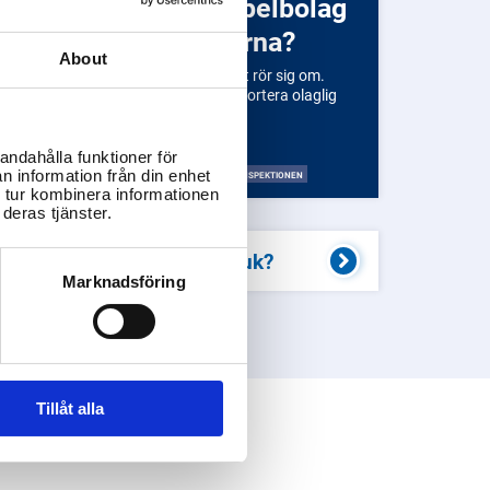
elbolag
om bryter mot reglerna?
About
t beror på vilken typ av regelbrott det rör sig om.
ntakta Spelinspektionen för att rapportera olaglig
rksamhet.
andahålla funktioner för
n information från din enhet
EDIEMYNDIGHETEN
FOLKHÄLSOMYNDIGHETEN
SPELINSPEKTIONEN
 tur kombinera informationen
deras tjänster.
ar problem med spelmissbruk?
Marknadsföring
Tillåt alla