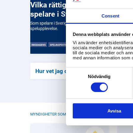
Vilka rättigheter har jag som
spelare i Sverige?
Consent
Som spelare i Sverige har du rätt till en rättvis och säker
spelupplevelse.
Denna webbplats använder 
Vi använder enhetsidentifierar
RIKSDAGENS
SPELINSPEKTIONEN
sociala medier och analysera 
till de sociala medier och a
med annan information som du 
Consent
Hur vet jag om ett spelbolag har svens
Selection
Nödvändig
Avvisa
MYNDIGHETER SOM JOBBAR MED SPELPOLITIK