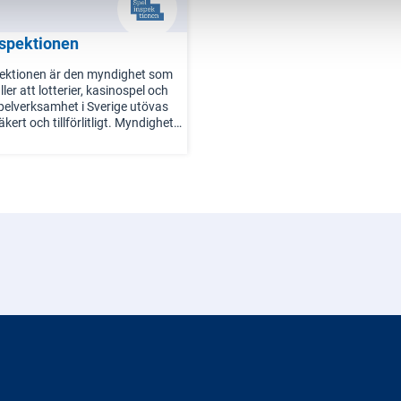
spektionen
ektionen är den myndighet som
ler att lotterier, kasinospel och
elverksamhet i Sverige utövas
säkert och tillförlitligt. Myndigheten
 konsumenternas intressen och
 medverka till att minska riskerna
ociala skadeverkningar som
 kan medföra. Spelinspektionen
n tillsyn under spellagen
138) och lagen (2017:630) om
 mot penningtvätt och
ring av terrorism.