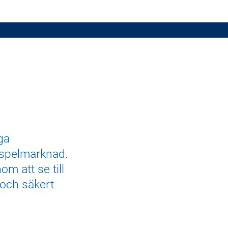
ga
 spelmarknad.
m att se till
t och säkert