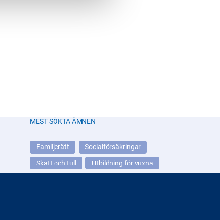
MEST SÖKTA ÄMNEN
Familjerätt
Socialförsäkringar
Skatt och tull
Utbildning för vuxna