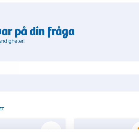
var på din fråga
yndigheter!
ET