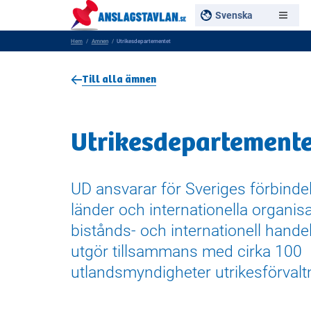
Svenska
Hem
Amnen
Utrikesdepartementet
Till alla ämnen
Utrikes­­departement
UD ansvarar för Sveriges förbind
länder och internationella organis
bistånds- och internationell handel
utgör tillsammans med cirka 100
utlandsmyndigheter utrikesförvalt