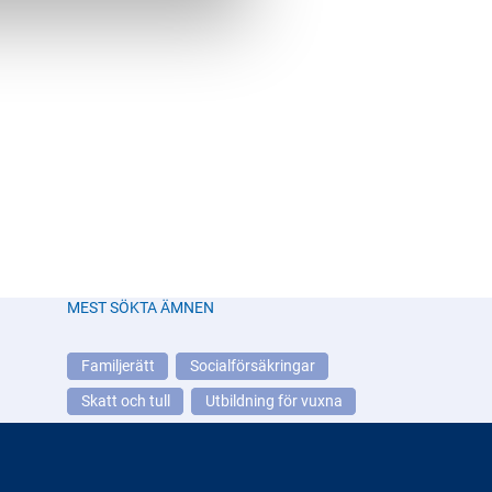
MEST SÖKTA ÄMNEN
Familjerätt
Socialförsäkringar
Skatt och tull
Utbildning för vuxna