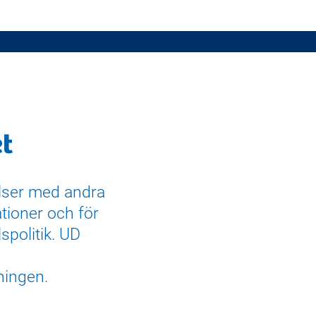
et
elser med andra
ationer och för
spolitik. UD
ningen.