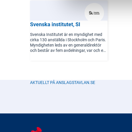
personer och kapital över gränserna.
Svenska institutet, SI
Svenska Institutet är en myndighet med
cirka 130 anställda i Stockholm och Paris.
Myndigheten leds av en generaldirektör
och består av fem avdelningar, var och en
med specialkompetens inom olika
verksamhetsområden.
AKTUELLT PÅ ANSLAGSTAVLAN.SE