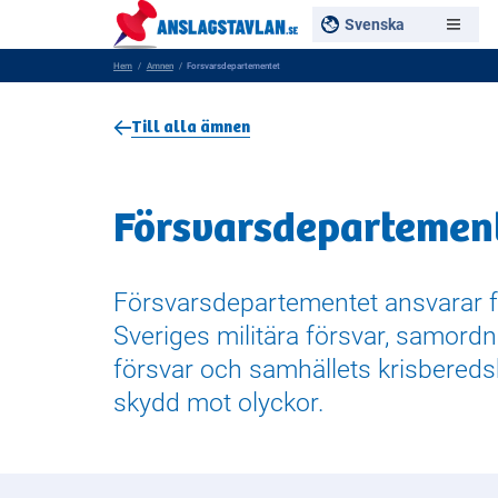
Svenska
Hem
Amnen
Forsvarsdepartementet
Till alla ämnen
Försvarsdepartemen
Försvarsdepartementet ansvarar f
Sveriges militära försvar, samordni
försvar och samhällets krisbered
skydd mot olyckor.