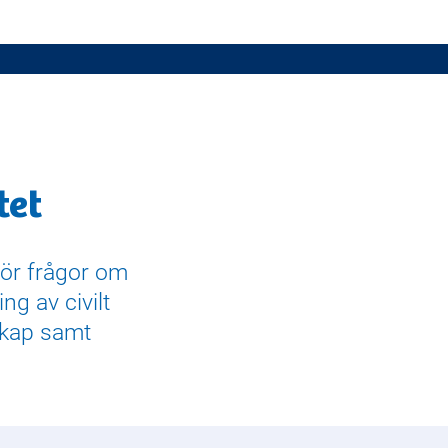
tet
ör frågor om
ng av civilt
skap samt