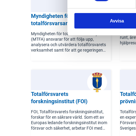
på begär
ordförande, vice ordförande och särskilda
räddning
ledamöter med kompetens inom
ingår b
Myndigheten för
SOS A
underrättelseverksamhet och
ordnings
Avvisa
integritetsskydd.
totalförsvarsanalys
kontrolle
SOS Ala
realtidsi
Myndigheten för totalförsvarsanalys
runt, år
(MTFA) ansvarar för att följa upp,
hjälpres
analysera och utvärdera totalförsvarets
kriser o
verksamhet samt för att ge regeringen
staten 
kvalificerade kunskapsunderlag.
112 och s
Myndigheten ska övervaka utvecklingen
krisbere
av totalförsvaret i relation till det
övergripande målet samt målen för det
Med tillg
militära och civila försvaret.
och avan
tjänsteu
larmhant
Totalförsvarets
Totalf
kunder o
forskningsinstitut (FOI)
prövn
trygghet
FOI, Totalförsvarets forskningsinstitut,
Totalför
Verksamh
forskar för en säkrare värld. Som ett av
en expe
förankra
Europas ledande forskningsinstitut inom
Försvars
agerand
försvar och säkerhet, arbetar FOI med
Sverige
förståels
säkerhetsforskning på nationell, regional
bemannin
som sama