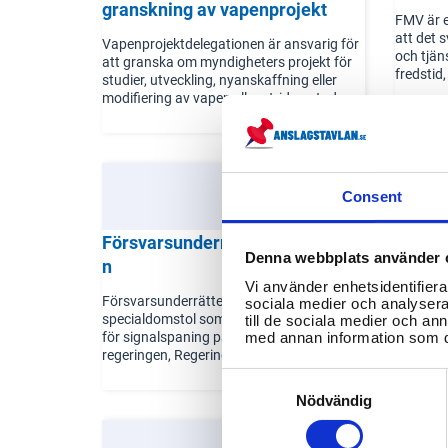
granskning av vapenprojekt
FMV är e
att det 
Vapenprojektdelegationen är ansvarig för
och tjän
att granska om myndigheters projekt för
fredstid,
studier, utveckling, nyanskaffning eller
upphandl
modifiering av vapen eller stridsmetoder
stridsfl
följer internationell folkrätt.
och band
team med
till att 
optimalt
Consent
Innan le
rigorösa 
uppfyller
Försvarsunderrättelsedomstole
Kustb
Denna webbplats använder 
n
Kustbev
Vi använder enhetsidentifierar
två huvu
Försvarsunderrättelsedomstolen är en
sociala medier och analysera 
havsomr
specialdomstol som beslutar om tillstånd
till de sociala medier och a
räddning
för signalspaning på uppdrag av
med annan information som du 
uppgifte
regeringen, Regeringskansliet,
säkerstäl
Försvarsmakten, Säkerhetspolisen och
Consent
tillhand
NOA. Signalspaningen är avsedd att
Selection
Nödvändig
till and
stödja svensk utrikes-, säkerhets- och
innebär 
försvarspolitik samt att kartlägga externa
genomför
hot mot Sverige. Domstolen består av en