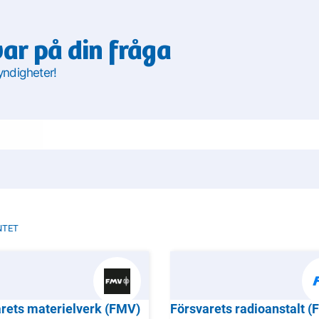
var på din fråga
yndigheter!
NTET
rets materielverk (FMV)
Försvarets radioanstalt (