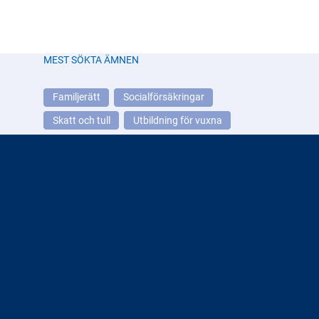
en
fattar beslut och ett kansli som stödjer
ingarna
nämnden i sitt arbete.
ra
MEST SÖKTA ÄMNEN
Familjerätt
Socialförsäkringar
Skatt och tull
Utbildning för vuxna