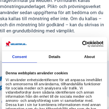
frågeformulär på webben. Formuläret kallas
mönstringsunderlaget. Plikt- och prövningsverket
använder sedan uppgifterna för att bedöma om du
ska kallas till mönstring eller inte. Om du kallas –
och din mönstring blir godkänd – kan du skrivas in
till en grundutbildning med värnplikt.
Consent
Details
About
Denna webbplats använder cookies
FRÅGA
Totalförsvarets plikt- och
Vi använder enhetsidentifierare för att anpassa innehållet
och annonserna till användarna, tillhandahålla funktioner
prövningsverk
för sociala medier och analysera vår trafik. Vi
vidarebefordrar även sådana identifierare och annan
information från din enhet till de sociala medier och
annons- och analysföretag som vi samarbetar med.
Dessa kan i sin tur kombinera informationen med annan
information som du har tillhandahållit eller som de har