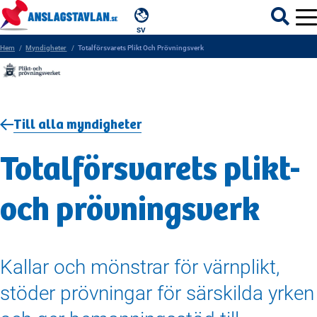
SV
Hem
Myndigheter
Totalförsvarets Plikt Och Prövningsverk
ÄMNEN
Till alla myndigheter
MYNDIGHETER
Totalförsvarets plikt-
REGIONER
och prövningsverk
KOMMUNER
Kallar och mönstrar för värnplikt,
stöder prövningar för särskilda yrken