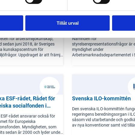
enom utvärderingar och bredare
 De flesta forskningsprojekt
 av IFAU själva, utifrån relevans
heten för
Nämnden för
ghet till utvärdering. IFAU
Tillåt urval
ar rapporter på svenska och
smiljökunskap
styrelserepresentationsf
okument på engelska, som
r noggrann granskning för hög
ten för arbetsmiljökunskap,
Nämnden för
lig kvalitet.
d sedan juni 2018, är Sveriges
styrelserepresentationsfrågor är e
gsresultaten sprids genom
la kunskapscentrum för
myndighet under
pliga tidskrifter och en
ljöfrågor. Uppdraget är att främja
Arbetsmarknadsdepartementet i S
ngsserie för doktorander. IFAU
t, glädjefyllt och hållbart arbetsliv
Dess huvudsakliga uppgift är att 
 rekommendationer i sina
unskapsbyggnad och spridning.
ansökningar om tillstånd enligt l
. Institutet stöds av ett
 statlig myndighet ledd av en
styrelserepresentation för privata
pligt råd och en referensgrupp
irektör, där riksdagen och
(1987:1245) samt att behandla
esentanter från
en styr inriktningen och ändamål
begäranden om undantag från d
rknadens parter, relevanta
rskilda förordningar och årliga
lagstiftning.
ter och Regeringskansliet.
gsbrev.
a ESF-rådet, Rådet för
Svenska ILO-kommittén
iska socialfonden i
Den svenska ILO-kommittén fung
e
regeringens beredningsorgan i ILO
ESF-rådet ansvarar också för
såsom vid utarbetande och god
met för Europeiska
av nya konventioner samt vid till
ionsfonden. Myndigheten, som
av de ILO-konventioner som Sveri
its sedan år 2000 och lyder under