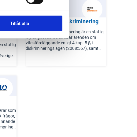
näringsliv och civilsamhället för att stödja
och samordna arbetet med jämställdhet.
Nämnden mot diskriminering
Tillåt alla
rågor
Nämnden mot diskriminering är en statlig
myndighet som hanterar ärenden om
vitesföreläggande enligt 4 kap. 5 § i
n statlig
diskrimineringslagen (2008:567), samt
överklaganden enligt 4 kap. 4 § i samma
verige.
lag. Förutom diskrimineringslagen följer
pröva
nämnden också förordningen
agen om
(2008:1328) som reglerar dess instruktion
nställda
och arbetsordning.
enna
erar som
-frågor,
kännande
ämpning
ge har