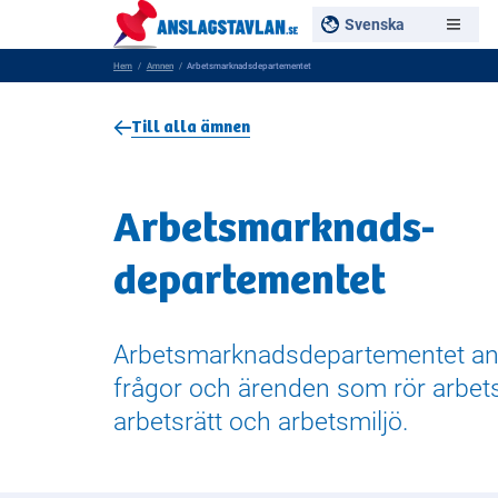
Svenska
Hem
Amnen
Arbetsmarknadsdepartementet
Till alla ämnen
Arbetsmarknads­­
departementet
Arbetsmarknadsdepartementet ans
frågor och ärenden som rör arbe
arbetsrätt och arbetsmiljö.