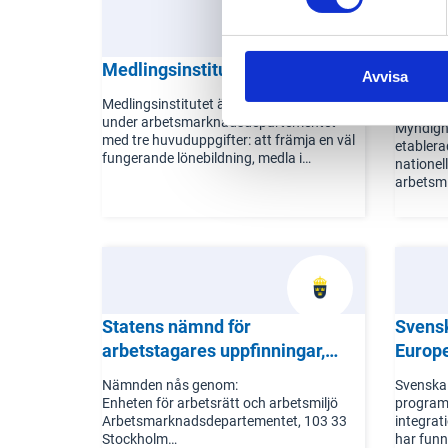
kunskap och publicerar rapporter. Vid
beslut g
allvarliga brister kan IAF påföra påföljder
studier.
som innebär att en arbetslöshetskassa
initieras
Medlingsinstitutet
Myndig
kan förlora statsbidrag.
och möjli
Avvisa
publicer
arbet
Medlingsinstitutet är en statlig myndighet
arbetsd
under arbetsmarknadsdepartementet
genomgå
Myndighe
med tre huvuduppgifter: att främja en väl
vetenskap
etablera
fungerande lönebildning, medla i
Forsknin
nationel
arbetstvister och ansvara för den officiella
vetenska
arbetsmi
lönestatistiken.
avhandli
ett frisk
ger inga
genom k
rapporter
De är en
vetenska
generald
med repr
regering
arbetsma
genom sä
myndighe
reglerin
Statens nämnd för
Svensk
arbetstagares uppfinningar,
Europe
SNAU
Sverig
Nämnden nås genom:
Svenska 
Enheten för arbetsrätt och arbetsmiljö
program
Arbetsmarknadsdepartementet, 103 33
integrat
Stockholm
har funn