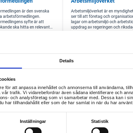
sförmedlingen
Arbetsmiljöverket
rmedlingen är den svenska
Arbetsmiljöverket är en myndighe
ga arbetsförmedlingen.
ser till att företag och organisatio
rmedlingens syfte är att
lagar om arbetsmiljö och arbetsti
kande ska hitta en relevant
uppdrag av regeringen och riksda
are för att bidra till att fler får ett
ch en sysselsättning.
rmedlingen skapar en
erande arbetsmarknad och ger
 de som har svårt att få ett jobb.
örmedlingen är en myndighet som
Details
ller att arbetsgivarna och
garna följer de regler som finns.
t förhindra utanförskap och
utet för arbetsmarknads-
Institutet för mänskliga
cookies
ysselsättning spelar
bildningspolitisk
rättigheter
rmedlingen en central roll i
e för att anpassa innehållet och annonserna till användarna, tillh
ering
t.
vår trafik. Vi vidarebefordrar även sådana identifierare och anna
et för arbetsmarknads- och
Institutet för mänskliga rättighete
nnons- och analysföretag som vi samarbetar med. Dessa kan i sin
ngspolitisk utvärdering (IFAU) är
självständig myndighet som främ
har tillhandahållit eller som de har samlat in när du har använt 
igt forskningsinstitut. IFAU forskar
säkerställer de mänskliga rättighe
smarknad, utbildning och
Sverige. Arbetet grundar sig i nati
rsäkringar, med fokus på
lagar och internationella åtagan
tiva studier baserade på
mänskliga rättigheter, inklusive
Inställningar
Statistik
data. Målet är att skapa bästa
konventionen om rättigheter för 
kunskapsunderlag för politiska
med funktionsnedsättning.