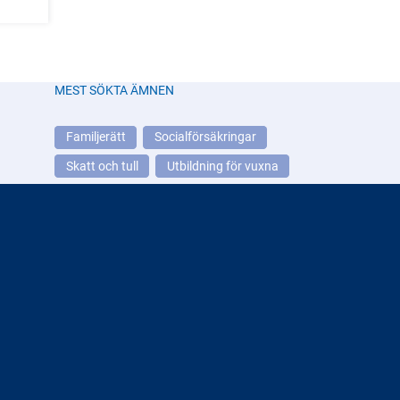
:s
O:s
pa
sa.
apa
MEST SÖKTA ÄMNEN
svillkor
 och
Familjerätt
Socialförsäkringar
Skatt och tull
Utbildning för vuxna