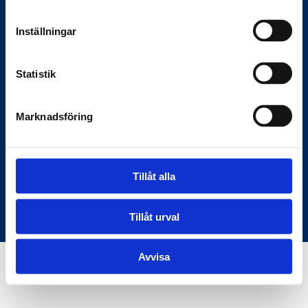
Anslagstavlan.se
Inställningar
Här hittar du rätt information om
Statistik
myndigheter och samhället — den digitala
bron mellan samhället och medborgarna.
Marknadsföring
C/O KKM Skeppargatan 26, 114 52
Stockholm
Tillåt alla
Användarvillkor
Om oss
© Copyright Anslagstavlan.se
Tillåt urval
Avvisa