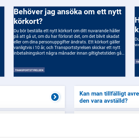
Behöver jag ansöka om ett nytt
Hur beställer jag et
körkort?
k
Du bör beställa ett nytt körkort om ditt nuvarande håller
på att gå ut, om du har förlorat det, om det blivit skadat
Du
eller om dina personuppgifter ändrats. Ett körkort gäller
vanligtvis i 10 år, och Transportstyrelsen skickar ett nytt
inbetalningskort några månader innan giltighetstiden går
ut. Om du inte får något brev, är det ändå ditt ansvar att
T
förnya i tid. Du kan även beställa ett nytt körkort via
Transportstyrelsens e-tjänst om du har förlorat det eller
TRANSPORTSTYRELSEN
om du bytt namn. Ett nytt körkort kostar, och det skickas
till ett utlämningsställe där du legitimerar dig vid
upphämtning.
Kan man tillfälligt avr
den vara avställd?
Hur gör man för att avr
g för att köra en