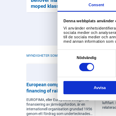
Consent
moped klass 2 i Sverige?
Denna webbplats använder 
Vi använder enhetsidentifierar
sociala medier och analysera 
till de sociala medier och a
med annan information som du 
Consent
MYNDIGHETER SOM JOBBAR MED TRANSPORTER OCH IN
Selection
Nödvändig
European company for the
Luftfa
Avvisa
financing of railroad rolling
LFV är S
stock (EUROFIMA)
flygtrafi
EUROFIMA, eller Europeiska bolaget för
luftfart.
finansiering av järnvägsfordon, är en
relaterad
internationell organisation grundad 1956
internati
genom ett fördrag som undertecknades