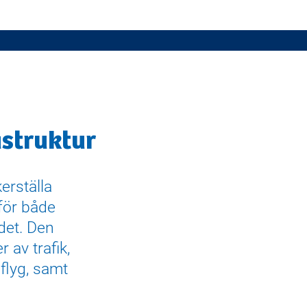
astruktur
kerställa
 för både
det. Den
 av trafik,
 flyg, samt