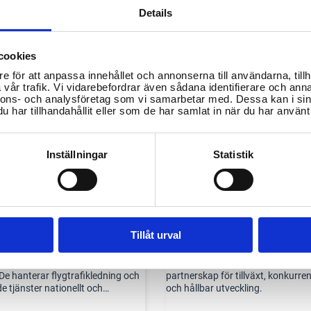
Details
cookies
e för att anpassa innehållet och annonserna till användarna, tillh
vår trafik. Vi vidarebefordrar även sådana identifierare och anna
VISA FLER
nnons- och analysföretag som vi samarbetar med. Dessa kan i sin
har tillhandahållit eller som de har samlat in när du har använt 
FRASTRUKTUR
Inställningar
Statistik
rtsverket (LFV)
Sjöfartsverket
Tillåt urval
veriges främsta inom
Sjöfartsverket erbjuder effektiva 
kledning för både civil och militär
moderna tjänster och maritimt
 De hanterar flygtrafikledning och
partnerskap för tillväxt, konkurre
e tjänster nationellt och
och hållbar utveckling.
onellt, och flygledarna dirigerar