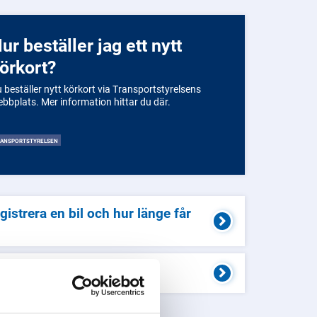
t nytt
örkort?
 beställer nytt körkort via Transportstyrelsens
webbplats. Mer information hittar du där.
RANSPORTSTYRELSEN
egistrera en bil och hur länge får
egistrera en bil?