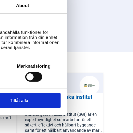
About
andahålla funktioner för
n information från din enhet
 tur kombinera informationen
deras tjänster.
Marknadsföring
Statens geotekniska institut
Tillåt alla
(SGI)
sjövägar,
Statens geotekniska institut (SGI) är en
nskraft
expertmyndighet som arbetar för ett
säkert, effektivt och hållbart byggande
samt för ett hållbart användande av mark