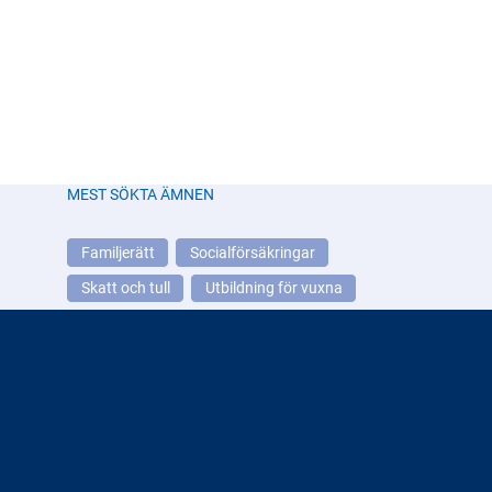
MEST SÖKTA ÄMNEN
Familjerätt
Socialförsäkringar
Skatt och tull
Utbildning för vuxna