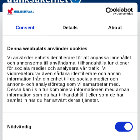
Consent
Details
About
transportstyrelsen.se
Denna webbplats använder cookies
Vi använder enhetsidentifierare för att anpassa innehållet
och annonserna till användarna, tillhandahålla funktioner
VIKTIG INFORMATION
för sociala medier och analysera vår trafik. Vi
vidarebefordrar även sådana identifierare och annan
information från din enhet till de sociala medier och
Var kan jag avregistrera en bil, och finns
annons- och analysföretag som vi samarbetar med.
Dessa kan i sin tur kombinera informationen med annan
det skillnad i proceduren beroende på
information som du har tillhandahållit eller som de har
om bilen är skrotad, såld eller
samlat in när du har använt deras tjänster.
exporterad?
Finns det någon avgift för
Consent
Selection
avregistrering av en bil, och hur betalas
Nödvändig
denna i så fall?