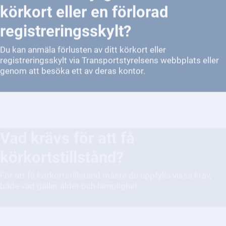
registreringsskylt?
Du kan anmäla förlusten av ditt körkort eller
registreringsskylt via Transportstyrelsens webbplats eller
genom att besöka ett av deras kontor.
Vad krävs för att få
körkortstillstånd?
För att få körkortstillstånd måste du uppfylla vissa krav,
både vad gäller ålder och lämplighet.
Hur fungerar det med vägtullar?