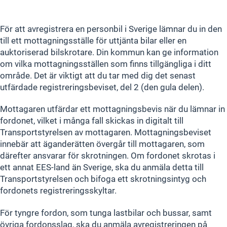
För att avregistrera en personbil i Sverige lämnar du in den
till ett mottagningsställe för uttjänta bilar eller en
auktoriserad bilskrotare. Din kommun kan ge information
om vilka mottagningsställen som finns tillgängliga i ditt
område. Det är viktigt att du tar med dig det senast
utfärdade registreringsbeviset, del 2 (den gula delen).
Mottagaren utfärdar ett mottagningsbevis när du lämnar in
fordonet, vilket i många fall skickas in digitalt till
Transportstyrelsen av mottagaren. Mottagningsbeviset
innebär att äganderätten övergår till mottagaren, som
därefter ansvarar för skrotningen. Om fordonet skrotas i
ett annat EES-land än Sverige, ska du anmäla detta till
Transportstyrelsen och bifoga ett skrotningsintyg och
fordonets registreringsskyltar.
För tyngre fordon, som tunga lastbilar och bussar, samt
övriga fordonsslag, ska du anmäla avregistreringen på