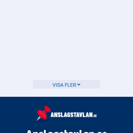
Vägtullar är en avgiftsbaserad modell för att finansiera
underhåll och förbättringar av vägar.
Vilka produkter ska CE-märkas?
CE-märkning gäller för många produkter som säljs inom
EU, och det är viktigt att känna till vilka produkter som
omfattas.
VISA FLER