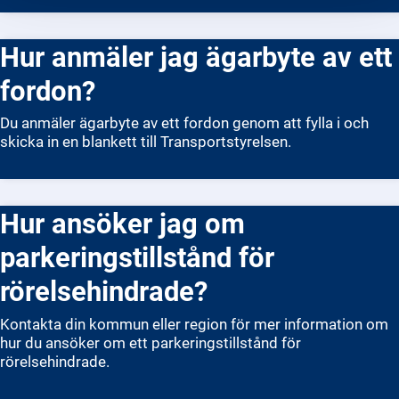
kontor eller hos en fotograf. När du har skickat in allt,
betalar du en avgift. Det nya körkortet skickas hem med
Hur anmäler jag ägarbyte av ett
posten inom några veckor. Om ditt körkort redan har gått
ut får du inte köra förrän du har fått ett nytt.
fordon?
Du anmäler ägarbyte av ett fordon genom att fylla i och
skicka in en blankett till Transportstyrelsen.
Hur ansöker jag om
parkeringstillstånd för
rörelsehindrade?
Kontakta din kommun eller region för mer information om
hur du ansöker om ett parkeringstillstånd för
rörelsehindrade.