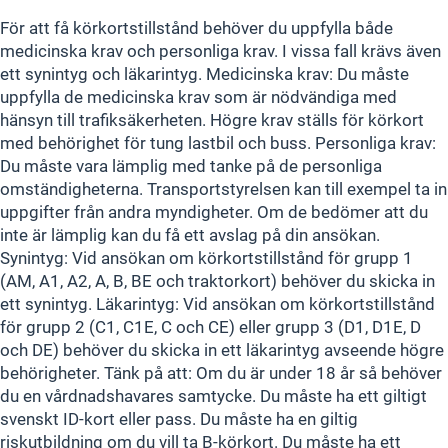
För att få körkortstillstånd behöver du uppfylla både
medicinska krav och personliga krav. I vissa fall krävs även
ett synintyg och läkarintyg. Medicinska krav: Du måste
uppfylla de medicinska krav som är nödvändiga med
hänsyn till trafiksäkerheten. Högre krav ställs för körkort
med behörighet för tung lastbil och buss. Personliga krav:
Du måste vara lämplig med tanke på de personliga
omständigheterna. Transportstyrelsen kan till exempel ta in
uppgifter från andra myndigheter. Om de bedömer att du
inte är lämplig kan du få ett avslag på din ansökan.
Synintyg: Vid ansökan om körkortstillstånd för grupp 1
(AM, A1, A2, A, B, BE och traktorkort) behöver du skicka in
ett synintyg. Läkarintyg: Vid ansökan om körkortstillstånd
för grupp 2 (C1, C1E, C och CE) eller grupp 3 (D1, D1E, D
och DE) behöver du skicka in ett läkarintyg avseende högre
behörigheter. Tänk på att: Om du är under 18 år så behöver
du en vårdnadshavares samtycke. Du måste ha ett giltigt
svenskt ID-kort eller pass. Du måste ha en giltig
riskutbildning om du vill ta B-körkort. Du måste ha ett