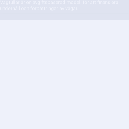
Vilka produkter ska CE-märkas?
CE-märkning gäller för många produkter som säljs inom
EU, och det är viktigt att känna till vilka produkter som
omfattas.
Hur förbättras säkerheten efter
en utredning från Statens