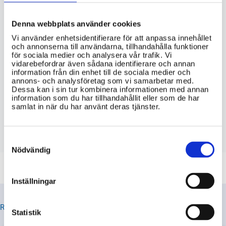
Denna webbplats använder cookies
VIKTIG INFORMATION
Vi använder enhetsidentifierare för att anpassa innehållet
och annonserna till användarna, tillhandahålla funktioner
Hur länge är ett körkortstillstånd giltigt
för sociala medier och analysera vår trafik. Vi
i Sverige?
vidarebefordrar även sådana identifierare och annan
information från din enhet till de sociala medier och
annons- och analysföretag som vi samarbetar med.
Vilka krav finns på ålder och boende för
Dessa kan i sin tur kombinera informationen med annan
att få körkortstillstånd i Sverige?
information som du har tillhandahållit eller som de har
samlat in när du har använt deras tjänster.
Vilka dokument behöver jag skicka in
för att ansöka om körkortstillstånd?
Consent
Selection
Nödvändig
Inställningar
RELATERADE TIPS
Statistik