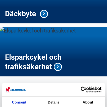
Däckbyte
Elsparkcykel och
trafiksäkerhet
transportstyrelsen.se
Consent
Details
About