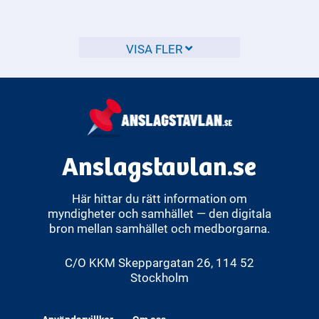
haverikommission?
Statens haverikommissionens utredningar syftar till att
VISA FLER
identifiera brister och förbättra säkerheten inom olika
områden.
Anslagstavlan.se
Här hittar du rätt information om
myndigheter och samhället — den digitala
bron mellan samhället och medborgarna.
C/O KKM Skeppargatan 26, 114 52
Stockholm