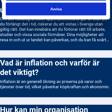
uppehållstillstånd går ut?
Avvisa
Om ditt tidsbegränsade uppehållstillstånd går ut utan att
du förlängt det i tid, riskerar du att vistas i Sverige utan
giltig rätt. Det kan innebära att du förlorar rätt till arbete,
studier och vissa sociala förmåner. Dina möjligheter att
resa in och ut ur landet kan påverkas, och du kan få svårt
att beviljas nytt tillstånd senare. Men om du ansökte om
förlängning innan tillståndet löpte ut, får du ofta stanna
kvar i Sverige tills Migrationsverket fattar beslut. Det
Vad är inflation och varför är
betyder att du kan fortsätta bo här lagligt under
beslutstiden. Om din ansökan avslås, kan du bli skyldig att
det viktigt?
lämna landet och riskera att få avslag på ny ansökan om du
varit utan giltigt tillstånd.
Inflation är en generell ökning av priserna på varor och
tjänster över tid, vilket påverkar köpkraften och ekonomin.
Hur kan min organisation