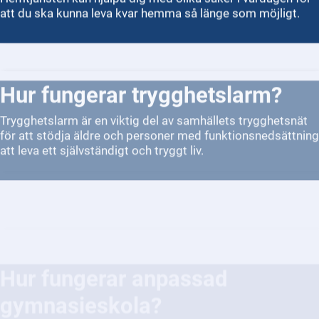
att du ska kunna leva kvar hemma så länge som möjligt.
Hur fungerar trygghetslarm?
Trygghetslarm är en viktig del av samhällets trygghetsnät
för att stödja äldre och personer med funktionsnedsättning
att leva ett självständigt och tryggt liv.
Hur fungerar anpassad
gymnasieskola?
Anpassad gymnasieskola är en utbildningsform för elever
som behöver extra stöd för att klara sin
gymnasieutbildning. Den är skapad för att möta behoven
hos ungdomar med inlärningssvårigheter,