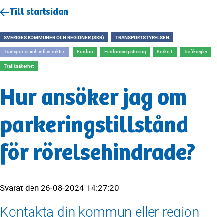
Till startsidan
SVERIGES KOMMUNER OCH REGIONER (SKR)
TRANSPORTSTYRELSEN
Transporter och infrastruktur
Fordon
Fordonsregistrering
Körkort
Trafikregler
Trafiksäkerhet
Hur ansöker jag om
parkeringstillstånd
för rörelsehindrade?
Svarat den
26-08-2024 14:27:20
Kontakta din kommun eller region