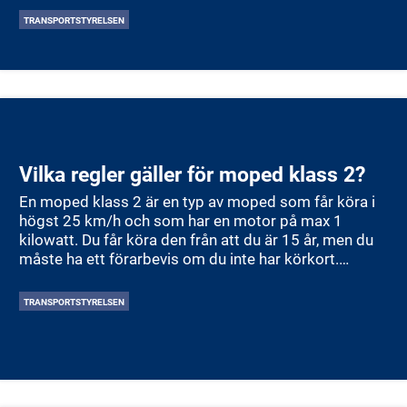
registreringspliktig, omfattas den av flera viktiga
TRANSPORTSTYRELSEN
regler som alla förare behöver känna till – särskilt
kring försäkring, ålder, hjälm och körbeteende i
trafiken.
Vilka regler gäller för moped klass 2?
En moped klass 2 är en typ av moped som får köra i
högst 25 km/h och som har en motor på max 1
kilowatt. Du får köra den från att du är 15 år, men du
måste ha ett förarbevis om du inte har körkort.
Mopeden ska vara trafikförsäkrad och får köras på
cykelbanor – om inget annat anges med skylt. Hjälm
TRANSPORTSTYRELSEN
är alltid obligatorisk, oavsett ålder. Moped klass 2
ska inte köras på motorväg eller motortrafikled. Du
behöver inte registrera mopeden hos
Transportstyrelsen, men du måste ha den försäkrad.
Det är viktigt att följa trafikreglerna och visa hänsyn