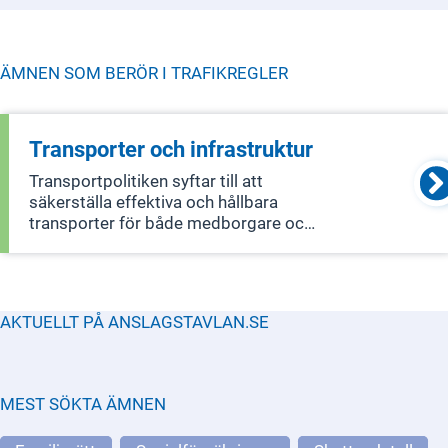
ÄMNEN SOM BERÖR I
TRAFIKREGLER
Transporter och infrastruktur
Transportpolitiken syftar till att
säkerställa effektiva och hållbara
transporter för både medborgare och
företag i hela landet. Den omfattar
infrastruktur och alla typer av trafik,
inklusive tåg, vägtrafik, sjöfart och flyg,
samt forskning om transporter
AKTUELLT PÅ ANSLAGSTAVLAN.SE
MEST SÖKTA ÄMNEN