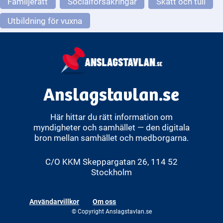
Familjerätt
Socialförsäkringar
Skatt och tull
Utbildning för vuxna
Anslagstavlan.se
Här hittar du rätt information om
myndigheter och samhället — den digitala
bron mellan samhället och medborgarna.
C/O KKM Skeppargatan 26, 114 52
Stockholm
Användarvillkor
Om oss
© Copyright Anslagstavlan.se