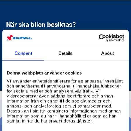
till gående och cyklister.
När ska bilen besiktas?
En bil ska besiktas för att kontrollera att den är säker
att köra och inte släpper ut för mycket avgaser. För
nya personbilar gäller att första besiktningen ska ske
senast 36 månader efter att bilen registrerades.
Consent
Details
About
Andra besiktningen ska ske inom 24 månader
därefter. Efter det ska bilen besiktas varje år. Du får
TRANSPORTSTYRELSEN
själv välja vilken månad du vill besikta, så länge du gör
Denna webbplats använder cookies
det inom rätt tidsram. Du kan se senaste
Vi använder enhetsidentifierare för att anpassa innehållet
besiktningen och nästa datum hos
och annonserna till användarna, tillhandahålla funktioner
Transportstyrelsen eller via bilbesiktningsföretagens
för sociala medier och analysera vår trafik. Vi
appar. Det är ditt ansvar som fordonsägare att bilen
vidarebefordrar även sådana identifierare och annan
blir besiktad i tid – annars får du körförbud.
information från din enhet till de sociala medier och
annons- och analysföretag som vi samarbetar med.
Dessa kan i sin tur kombinera informationen med annan
information som du har tillhandahållit eller som de har
samlat in när du har använt deras tjänster.