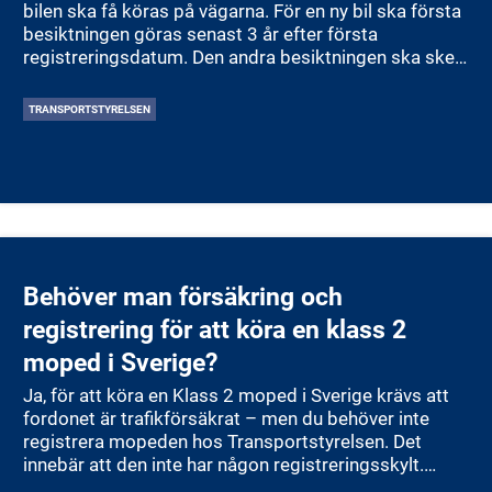
bilen ska få köras på vägarna. För en ny bil ska första
besiktningen göras senast 3 år efter första
registreringsdatum. Den andra besiktningen ska ske
senast 2 år efter den första. Därefter ska bilen
besiktigas varje år, det vill säga senast 14 månader
TRANSPORTSTYRELSEN
efter föregående godkända besiktning. Om du missar
datumet får bilen körförbud tills den blir godkänd
igen. Du kan enkelt kontrollera datum för besiktning
på Transportstyrelsens webbplats genom att söka på
ditt registreringsnummer. Det är ditt eget ansvar att
boka tid hos en godkänd besiktningsstation.
Behöver man försäkring och
registrering för att köra en klass 2
moped i Sverige?
Ja, för att köra en Klass 2 moped i Sverige krävs att
fordonet är trafikförsäkrat – men du behöver inte
registrera mopeden hos Transportstyrelsen. Det
innebär att den inte har någon registreringsskylt.
Trots att en Klass 2 moped inte är