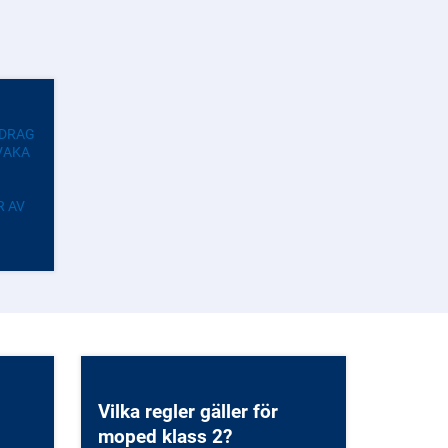
PDRAG
VAKA
R AV
S
S-
T
ET ÄR
RA
SÅ
EVS.
Vilka regler gäller för
moped klass 2?