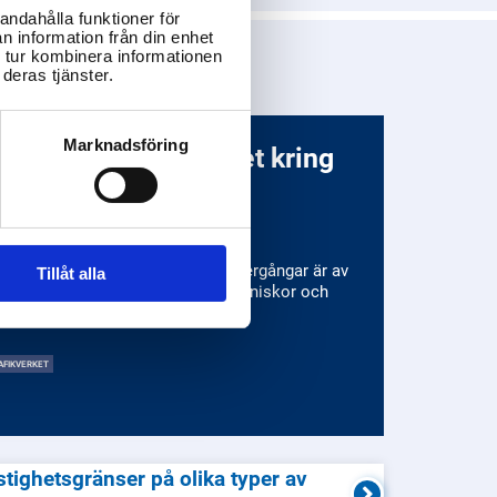
andahålla funktioner för
n information från din enhet
 tur kombinera informationen
deras tjänster.
Marknadsföring
ad gäller för säkerhet kring
ärnvägsspår och vid
vergångar?
kerheten vid järnvägsspår och övergångar är av
Tillåt alla
örsta vikt för att skydda både människor och
gendom.
AFIKVERKET
astighetsgränser på olika typer av