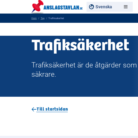
Svenska
Hem
Tag
Trafiksakerhet
Trafiksäkerhet
Trafiksäkerhet är de åtgärder som v
säkrare.
Till startsidan