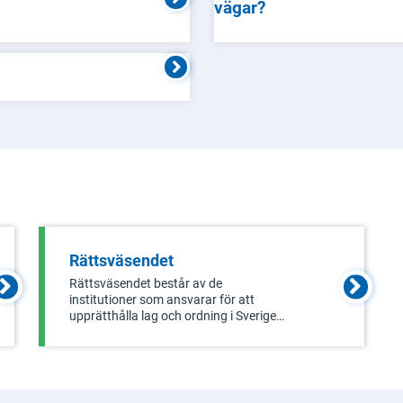
vägar?
Rättsväsendet
Rättsväsendet består av de
institutioner som ansvarar för att
upprätthålla lag och ordning i Sverige,
inklusive polis, åklagare, domstolar
och kriminalvård. De arbetar med att
förebygga och bekämpa brott, utreda
brott, genomföra straff och ge stöd till
br