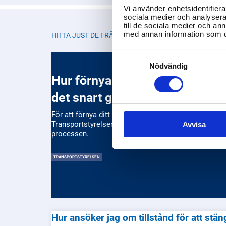
Vi använder enhetsidentifierar
sociala medier och analysera 
till de sociala medier och a
med annan information som du 
HITTA JUST DE FRÅGOR DU LETAR EFTER
Consent
Selection
Nödvändig
Hur förnyar jag mitt körkort nä
det snart går ut?
För att förnya ditt körkort, kontakta
Transportstyrelsen. De kan guida dig genom
Avvisa
processen.
TRANSPORTSTYRELSEN
Hur ansöker jag om tillstånd för att stän