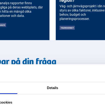
region?
analys rapporter finns
Väg- och järnvägsprojekt i din 
ngliga på deras webbplats, där
styrs av olika faktorer, inklusive
n hitta en mängd olika
behov, budget och
ationer och data.
planeringsprocesser.
NALYS
TRAFIKVERKET
var på din fråga
yndigheter!
Details
cookies