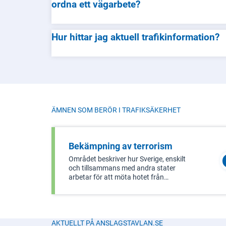
ordna ett vägarbete?
Hur hittar jag aktuell trafikinformation?
ÄMNEN SOM BERÖR I
TRAFIKSÄKERHET
Bekämpning av terrorism
Området beskriver hur Sverige, enskilt
och tillsammans med andra stater
arbetar för att möta hotet från
terrorismen. Det omfattar också
frågor om lagstiftning mot
penningtvätt och finansiering av
terrorism.
AKTUELLT PÅ ANSLAGSTAVLAN.SE