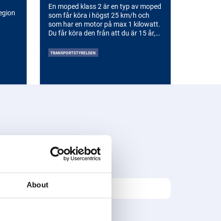
En moped klass 2 är en typ av moped
region
som får köra i högst 25 km/h och
som har en motor på max 1 kilowatt.
Du får köra den från att du är 15 år,
men du måste ha ett förarbevis om
du inte har körkort. Mopeden ska
TRANSPORTSTYRELSEN
vara trafikförsäkrad och får köras på
cykelbanor – om inget annat anges
med skylt. Hjälm är alltid obligatorisk,
oavsett ålder. Moped klass 2 ska inte
köras på motorväg eller
motortrafikled. Du behöver inte
registrera mopeden hos
Transportstyrelsen, men du måste ha
den försäkrad. Det är viktigt att följa
trafikreglerna och visa hänsyn till
gående och cyklister.
About