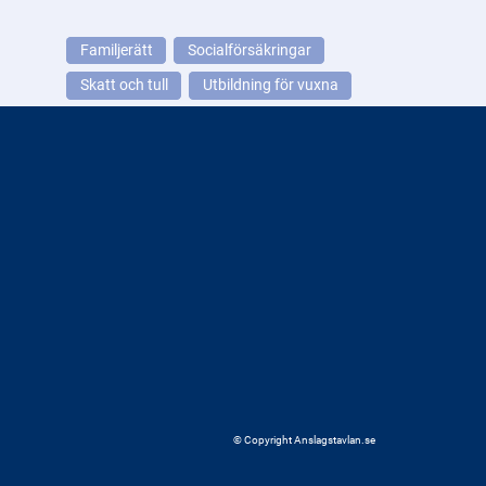
Familjerätt
Socialförsäkringar
Skatt och tull
Utbildning för vuxna
© Copyright Anslagstavlan.se