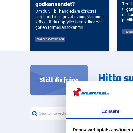
för alla.
godkännandet?
Trafik
tillgä
Om du vill bli handledare körkort i
du ka
samband med privat övningskörning,
publik
krävs att du uppfyller flera villkor och
gör en formell ansökan till
TRAFIKA
Transportstyrelsen. Att vara
handledare innebär ett stort ansvar,
TRANSPORTSTYRELSEN
eftersom det är du som räknas som
förare under körningen.
Hitta s
Ställ din fråga
från svenska m
Consent
Denna webbplats använder 