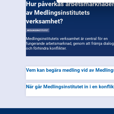
Hur påverkas arbetsmarknaden
av Medlingsinstitutets
verksamhet?
MEDLINGSINSTITUTET
Medlingsinstitutets verksamhet är central för en
fungerande arbetsmarknad, genom att främja dialog
och förhindra konflikter.
Vem kan begära medling vid av Medlings
När går Medlingsinstitutet in i en konflik