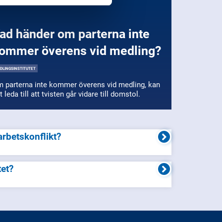
ommer överens vid medling?
DLINGSINSTITUTET
 parterna inte kommer överens vid medling, kan
t leda till att tvisten går vidare till domstol.
 arbetskonflikt?
tet?