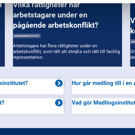
Vilka rättigheter har
arbetstagare under en
Vad händer om parterna inte
pågående arbetskonflikt?
k
MEDLINGSINSTITUTET
ME
Arbetstagare har flera rättigheter under en
arbetskonflikt, som rätt att strejka och rätt till facklig
Om
representation.
de
institutet?
Hur går medling till i en
t?
Vad gör Medlingsinstitu