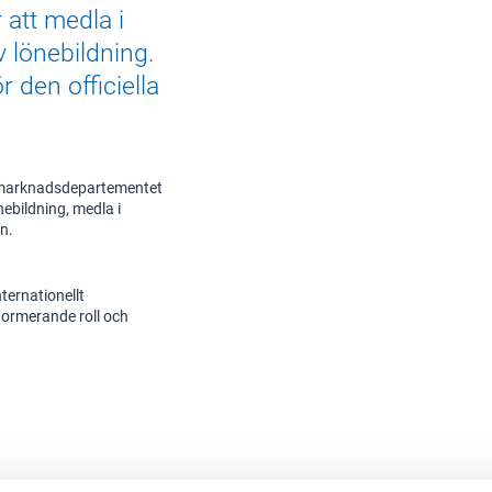
 att medla i
v lönebildning.
r den officiella
tsmarknadsdepartementet
ebildning, medla i
en.
nternationellt
normerande roll och