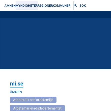
ÄMNEN
MYNDIGHETER
REGIONER
KOMMUNER
SÖK
mi.se
ÄMNEN
Arbetsrätt och arbetsmiljö
Arbetsmarknads­­departementet