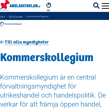
SV
Hem
Myndigheter
Kommerskollegium
ÄMNEN
Till alla myndigheter
MYNDIGHETER
Kommerskollegium
REGIONER
KOMMUNER
Kommerskollegium är en central
förvaltningsmyndighet för
utrikeshandel och handelspolitik. De
verkar för att främja öppen handel,