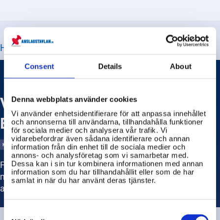
HITTA JUST DE FRÅGOR DU LETAR EFTER
Consent
Details
About
Vad innebär fri rörlighet inom
Denna webbplats använder cookies
Vi använder enhetsidentifierare för att anpassa innehållet
EU?
och annonserna till användarna, tillhandahålla funktioner
för sociala medier och analysera vår trafik. Vi
vidarebefordrar även sådana identifierare och annan
KOMMERSKOLLEGIUM
information från din enhet till de sociala medier och
annons- och analysföretag som vi samarbetar med.
Fri rörlighet inom EU innebär att medborgare i
Dessa kan i sin tur kombinera informationen med annan
information som du har tillhandahållit eller som de har
medlemsländerna kan resa, bo och arbeta fritt i alla
samlat in när du har använt deras tjänster.
andra EU-länder.
Consent
Selection