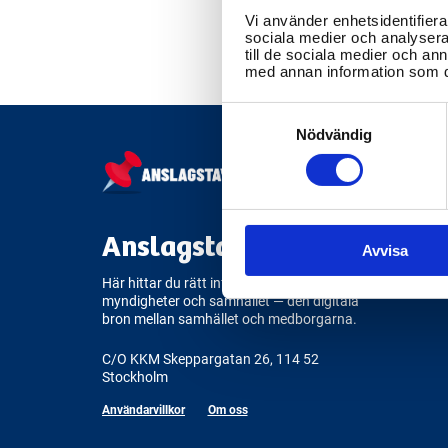
Vi använder enhetsidentifierar
sociala medier och analysera 
till de sociala medier och a
med annan information som du 
Consent
Selection
Nödvändig
Anslagstavlan.se
Avvisa
Här hittar du rätt information om
myndigheter och samhället — den digitala
bron mellan samhället och medborgarna.
C/O KKM Skeppargatan 26, 114 52
Stockholm
Användarvillkor
Om oss