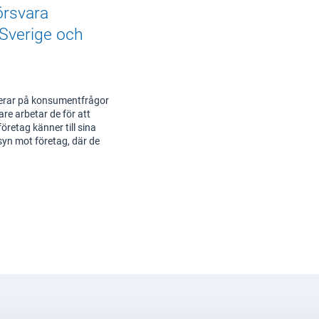
örsvara
Sverige och
erar på konsumentfrågor
re arbetar de för att
retag känner till sina
syn mot företag, där de