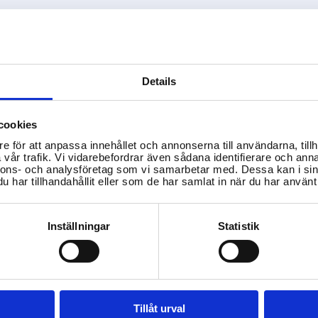
Details
cookies
e för att anpassa innehållet och annonserna till användarna, tillh
vår trafik. Vi vidarebefordrar även sådana identifierare och anna
nnons- och analysföretag som vi samarbetar med. Dessa kan i sin
har tillhandahållit eller som de har samlat in när du har använt 
Inställningar
Statistik
Vad är den juridiska skillnaden
Vad är skillnaden mellan
m
ångerrätt och öppet köp?
S
Tillåt urval