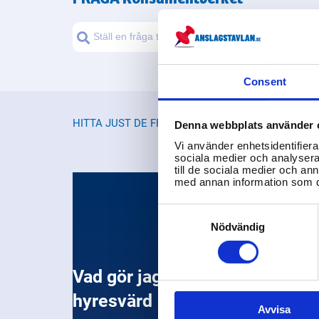
Consent
HITTA JUST DE FRÅGOR DU LETAR EFTER
Denna webbplats använder 
Vi använder enhetsidentifierar
sociala medier och analysera 
till de sociala medier och a
med annan information som du 
Consent
Selection
Nödvändig
Vad gör jag vid problem med
hyresvärd
Avvisa