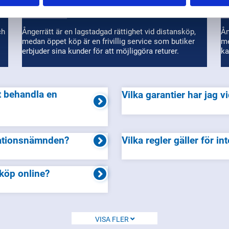
KONSUMENTVERKET
KO
ch
Ångerrätt är en lagstadgad rättighet vid distansköp,
Ån
medan öppet köp är en frivillig service som butiker
me
erbjuder sina kunder för att möjliggöra returer.
ka
Vilka garantier har jag
amationsnämnden?
Vilka regler gäller för 
 köp online?
VISA FLER