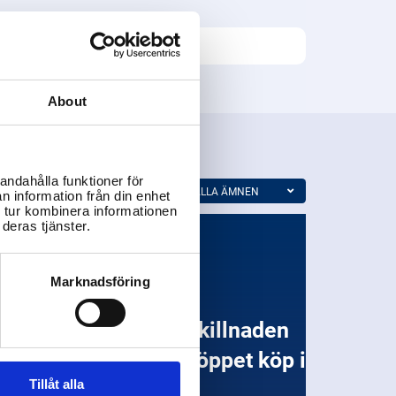
About
andahålla funktioner för
ALLA ÄMNEN
n information från din enhet
 tur kombinera informationen
deras tjänster.
Marknadsföring
ellan ångerrätt och öppet köp i
verige?
Tillåt alla