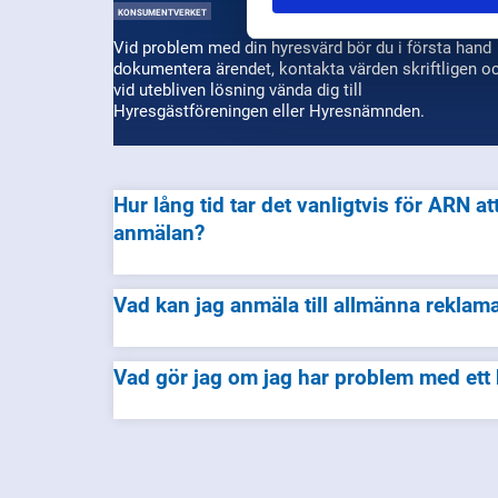
KONSUMENTVERKET
Vid problem med din hyresvärd bör du i första hand
dokumentera ärendet, kontakta värden skriftligen o
vid utebliven lösning vända dig till
Hyresgästföreningen eller Hyresnämnden.
Hur lång tid tar det vanligtvis för ARN att behandla en
anmälan?
Vad kan jag anmäla till allmänna rekl
Vad gör jag om jag har problem med ett