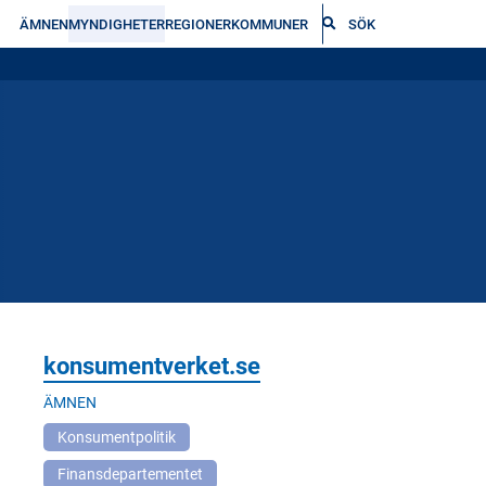
ÄMNEN
MYNDIGHETER
REGIONER
KOMMUNER
SÖK
konsumentverket.se
ÄMNEN
Konsumentpolitik
Finansdepartementet