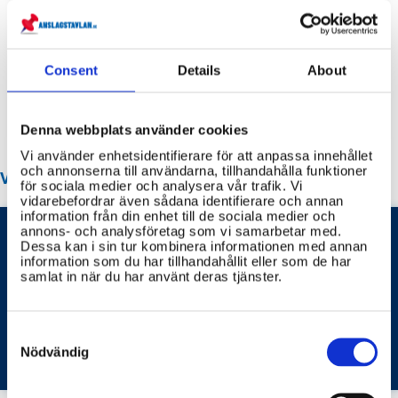
Servicekontor
Bibliotek
Consent
Details
About
Idrottsanläggningar
Återvinningscentraler
Denna webbplats använder cookies
Vi använder enhetsidentifierare för att anpassa innehållet
och annonserna till användarna, tillhandahålla funktioner
VANLIGA FRÅGOR OM REGION SÖRMLAND
för sociala medier och analysera vår trafik. Vi
vidarebefordrar även sådana identifierare och annan
information från din enhet till de sociala medier och
annons- och analysföretag som vi samarbetar med.
Dessa kan i sin tur kombinera informationen med annan
information som du har tillhandahållit eller som de har
samlat in när du har använt deras tjänster.
Hur styrs Region Sörmland och vilken politisk
majoritet leder regionen efter valet 2022?
Consent
Selection
Nödvändig