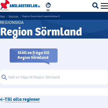
SV
Hem
Regioner
Region Soermland Laensbokstav D
REGIONSIDA
Region Sörmland
ÄMNEN
MYNDIGHETER
Ställ en fråga till
Region Sörmland
REGIONER
KOMMUNER
Sök
Till alla
regioner