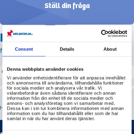
Ställ din fråga
Hitta svar på din fråga
från svenska myndigheter!
Consent
Details
About
Denna webbplats använder cookies
Vi använder enhetsidentifierare för att anpassa innehållet
och annonserna till användarna, tillhandahålla funktioner
för sociala medier och analysera vår trafik. Vi
vidarebefordrar även sådana identifierare och annan
information från din enhet till de sociala medier och
annons- och analysföretag som vi samarbetar med.
HITTA JUST DE FRÅGOR DU LETAR EFTER
Dessa kan i sin tur kombinera informationen med annan
information som du har tillhandahållit eller som de har
samlat in när du har använt deras tjänster.