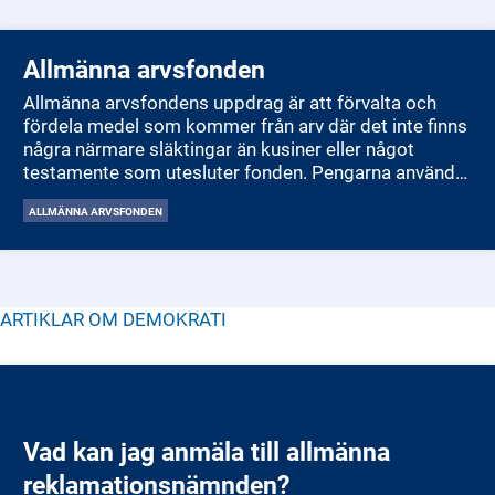
Allmänna arvsfonden
Allmänna arvsfondens uppdrag är att förvalta och
fördela medel som kommer från arv där det inte finns
några närmare släktingar än kusiner eller något
testamente som utesluter fonden. Pengarna används
för att finansiera projekt som främjar verksamheter
ALLMÄNNA ARVSFONDEN
för barn, ungdomar och personer med
funktionsnedsättning samt äldre personer.
Kammarkollegiet hanterar ansökningar och
beslutsunderlag, medan Arvsfondsdelegationen
beslutar om fördelningen av stöd.
ARTIKLAR OM
DEMOKRATI
Vad kan jag anmäla till allmänna
reklamationsnämnden?