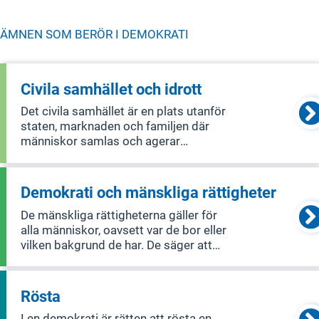
ÄMNEN SOM BERÖR I
DEMOKRATI
Civila samhället och idrott
Det civila samhället är en plats utanför
staten, marknaden och familjen där
människor samlas och agerar
tillsammans för gemensamma
intressen. Det inkluderar nätverk,
ideella föreningar och trossamfund.
Demokrati och mänskliga rättigheter
Politiken för det civila samhället
De mänskliga rättigheterna gäller för
handlar om att ge
alla människor, oavsett var de bor eller
vilken bakgrund de har. De säger att
alla är födda fria och har samma värde
och rättigheter. Demokratipolitiken
handlar bland annat om att säkerställa
Rösta
fria val, stärka individe
I en demokrati är rätten att rösta en