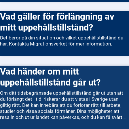
Migrationsverkets e-tjänst, men det går även att skicka in
en pappersblankett. När du har skickat in din ansökan kan
Vad gäller för förlängning av
handläggningen ta flera månader. Blir du godkänd får du ett
beslut hemskickat. Att vara svensk medborgare innebär att
mitt uppehållstillstånd?
du har fulla rättigheter i Sverige, till exempel rösträtt i
riksdagsvalet.
Det beror på din situation och vilket uppehållstillstånd du
har. Kontakta Migrationsverket för mer information.
Vad händer om mitt
uppehållstillstånd går ut?
Om ditt tidsbegränsade uppehållstillstånd går ut utan att
du förlängt det i tid, riskerar du att vistas i Sverige utan
giltig rätt. Det kan innebära att du förlorar rätt till arbete,
studier och vissa sociala förmåner. Dina möjligheter att
resa in och ut ur landet kan påverkas, och du kan få svårt
att beviljas nytt tillstånd senare. Men om du ansökte om
förlängning innan tillståndet löpte ut, får du ofta stanna