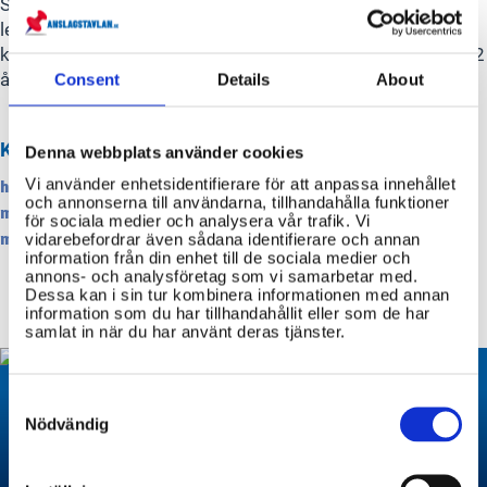
Slutligen, för att ansöka via e-tjänsten behöver du e-
legitimation, en mejladress och möjlighet att betala med
kort. Om du saknar e-legitimation eller om ditt barn över 12
år saknar det, måste du ansöka via blankett.
Consent
Details
About
KÄLLOR
Denna webbplats använder cookies
Vi använder enhetsidentifierare för att anpassa innehållet
https://www.migrationsverket.se/Privatpersoner/Bli-svensk-
och annonserna till användarna, tillhandahålla funktioner
medborgare/Ansok-eller-anmal-om-
för sociala medier och analysera vår trafik. Vi
vidarebefordrar även sådana identifierare och annan
medborgarskap/Medborgarskap-for-vuxna.html
information från din enhet till de sociala medier och
annons- och analysföretag som vi samarbetar med.
Dessa kan i sin tur kombinera informationen med annan
information som du har tillhandahållit eller som de har
samlat in när du har använt deras tjänster.
Consent
Selection
Nödvändig