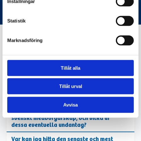
Inställningar
Ny i Sverige?
Statistik
Marknadsföring
migrationsverket.se
Tillåt alla
VIKTIG INFORMATION
Tillåt urval
Finns det några undantag från kraven
på språkkunskaper eller
Avvisa
samhällsorientering vid ansökan om
svenskt medborgarskap, och vilka är
dessa eventuella undantag?
Var kan jag hitta den senaste och mest