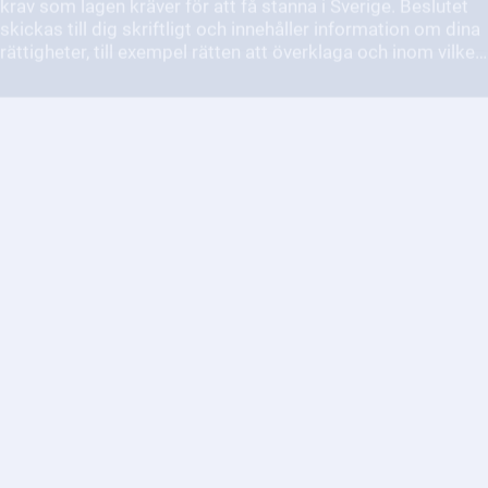
riskerar annars att vistas olagligt och kan få återrese­
förbud. Det är viktigt att du läser beslutet noggrant och
agerar i god tid.
Hur ansöker jag om olika typer
av ekonomiskt stöd och bidrag?
Det beror på vilken typ av stöd du behöver. Kontakta
Försäkringskassan, CSN eller din kommun för mer
information.
Hur lång tid tar det att få ett
svar från DO?
Det beror på ärendets komplexitet och hur många ärenden
de har att hantera, men du kan räkna med att det tar minst