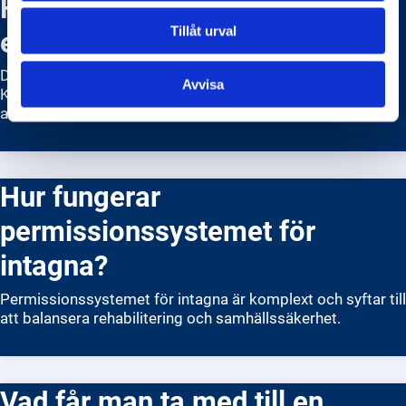
Hur ansöker jag om att besöka
en intagen?
Tillåt urval
Du kan ansöka om att besöka en intagen via
Avvisa
Kriminalvårdens hemsida eller genom att kontakta
anstalten direkt.
Hur fungerar
permissionssystemet för
intagna?
Permissionssystemet för intagna är komplext och syftar till
att balansera rehabilitering och samhällssäkerhet.
Vad får man ta med till en