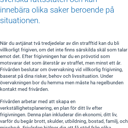
innebära olika saker beroende på
situationen.
När du avtjänat två tredjedelar av din strafftid kan du bli
villkorligt frigiven, om det inte finns särskilda skäl som talar
emot det. Efter frigivningen har du en prövotid som
motsvarar det som återstår av straffet, men minst ett år.
Frivården beslutar om övervakning vid villkorlig frigivning,
baserat på dina risker, behov och livssituation. Under
övervakningen bor du hemma men måste ha regelbunden
kontakt med frivården.
Frivården arbetar med att skapa en
verkställighetsplanering, en plan för ditt liv efter
frigivningen. Denna plan inkluderar din ekonomi, ditt liv,
varför du begår brott, skulder, utbildning, bostad, familj, och
missbruk. Frivården hjälper dig att få stöd från olika