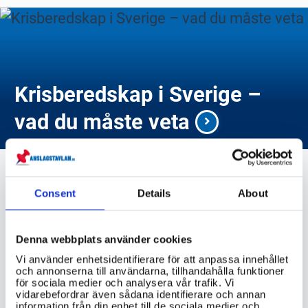
Krisberedskap i Sverige –
vad du måste veta
Consent
Details
About
kriminalvarden.se
Denna webbplats använder cookies
Vi använder enhetsidentifierare för att anpassa innehållet
och annonserna till användarna, tillhandahålla funktioner
VIKTIG INFORMATION
för sociala medier och analysera vår trafik. Vi
vidarebefordrar även sådana identifierare och annan
information från din enhet till de sociala medier och