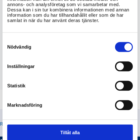
Hur ser processen för frigivning från
annons- och analysföretag som vi samarbetar med.
fängelse ut i Sverige? Vilka steg är
Dessa kan i sin tur kombinera informationen med annan
involverade och vilka myndigheter är
information som du har tillhandahållit eller som de har
inblandade?
samlat in när du har använt deras tjänster.
Hur vanligt är det att personer som
Consent
frisläppts från fängelset återfaller i
Selection
Nödvändig
brott i Sverige?
Vilka stöd och resurser erbjuds till
Inställningar
personer som friges från fängelset i
Sverige?
Statistik
Marknadsföring
RELATERADE TIPS
Tillåt alla