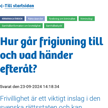
Till startsidan
KRIMINALVÅRDEN
Rättsväsendet
forskning om kriminalitet
Kriminologi
Samhällsinformation om brottslighet
Samhällsskydd
Hur går frigivning till
och vad händer
efteråt?
Svarat den
23-09-2024 14:18:34
Frivillighet är ett viktigt inslag i den
svenska rättsstaten och kan