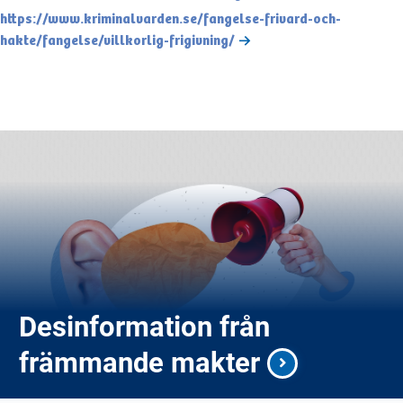
https://www.kriminalvarden.se/fangelse-frivard-och-
hakte/fangelse/villkorlig-frigivning/
Desinformation från
främmande makter