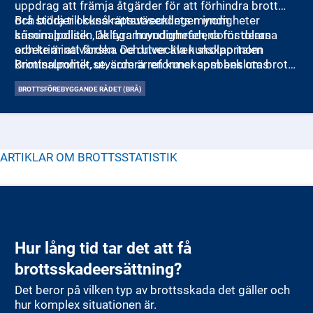
uppdrag att främja åtgärder för att förhindra brott
och bidra till kunskapsutvecklingen inom
Brå stödjer också rättsväsendets myndigheter
kriminalpolitik. De fyra huvudområdena för deras
såsom polisen, åklagarmyndigheten, domstolarna
arbete är att forska och utveckla kunskap inom
och kriminalvården. De driver även skolportalen
kriminalpolitik, utvärdera reformer som beslutas
Brottsrummet.se, som är en kunskapsbank om brott
politiskt, producera brottsstatistik och stödja lokalt
och brottslighet riktad till ungdomar. Inom Brå finns
BROTTSFÖREBYGGANDE RÅDET (BRÅ)
brottsförebyggande arbete.
också Center mot våldsbejakande extremism, som
arbetar för att förebygga brottslighet och terrorism
med ideologiska motiv.
ARTIKLAR OM
BROTTSSTATISTIK
Hur lång tid tar det att få
brottsskadeersättning?
Det beror på vilken typ av brottsskada det gäller och
hur komplex situationen är.