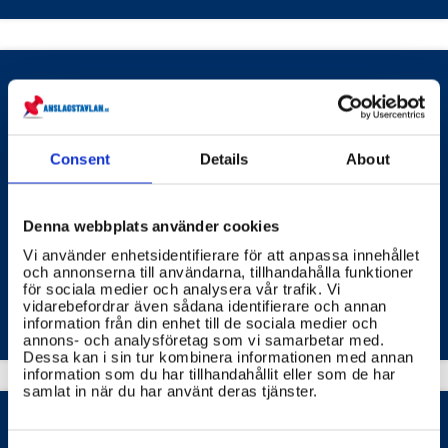
polisen behöva kontaktuppgifter för att kunna ställa
frågor eller använda dig som vittne. I sådana fall kan
det bli svårt att vara helt anonym. Det är viktigt att
skilja på att tipsa och att anmäla. När du tipsar kan du
vara anonym. När du anmäler ett brott kan polisen
behöva mer information. Genom att berätta det du
Hur påverkar brottslighet samhället
vet hjälper du till att öka tryggheten i samhället.
och olika samhällsgrupper?
Consent
Details
About
Brottslighet påverkar samhället på många sätt, både
ekonomiskt, socialt och psykiskt, och drabbar olika
Denna webbplats använder cookies
grupper på olika vis.
Vi använder enhetsidentifierare för att anpassa innehållet
och annonserna till användarna, tillhandahålla funktioner
BROTTSFÖREBYGGANDE RÅDET (BRÅ)
för sociala medier och analysera vår trafik. Vi
vidarebefordrar även sådana identifierare och annan
information från din enhet till de sociala medier och
annons- och analysföretag som vi samarbetar med.
Dessa kan i sin tur kombinera informationen med annan
information som du har tillhandahållit eller som de har
samlat in när du har använt deras tjänster.