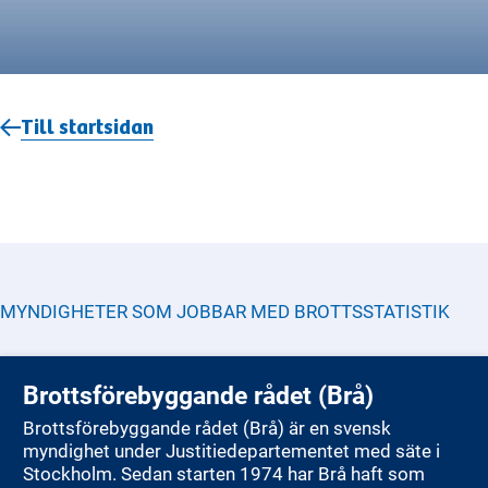
Till startsidan
MYNDIGHETER SOM JOBBAR MED
BROTTSSTATISTIK
Brottsförebyggande rådet (Brå)
Brottsförebyggande rådet (Brå) är en svensk
myndighet under Justitiedepartementet med säte i
Stockholm. Sedan starten 1974 har Brå haft som