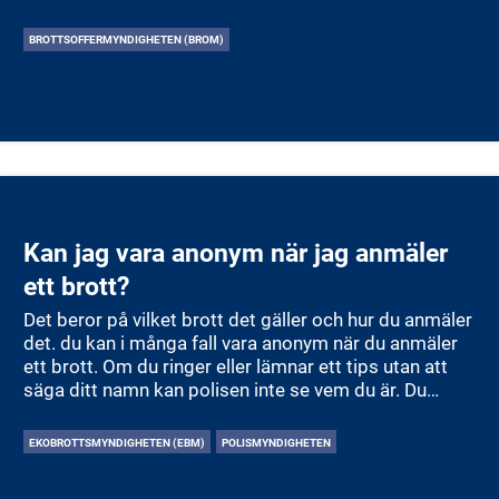
BROTTSOFFERMYNDIGHETEN (BROM)
Kan jag vara anonym när jag anmäler
ett brott?
Det beror på vilket brott det gäller och hur du anmäler
det. du kan i många fall vara anonym när du anmäler
ett brott. Om du ringer eller lämnar ett tips utan att
säga ditt namn kan polisen inte se vem du är. Du
behöver inte uppge personuppgifter om du inte vill.
Det gör att fler vågar berätta om brott som annars
EKOBROTTSMYNDIGHETEN (EBM)
POLISMYNDIGHETEN
kanske aldrig skulle komma fram. Men om du gör en
polisanmälan som kan leda till en utredning kan