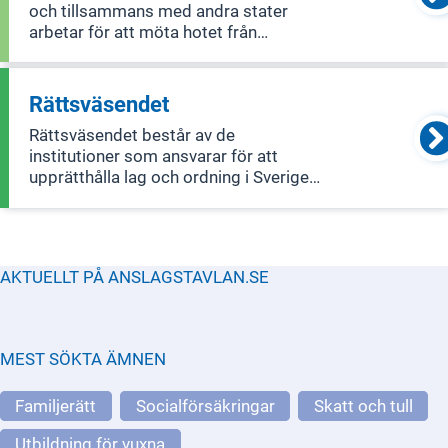
och tillsammans med andra stater
arbetar för att möta hotet från
terrorismen. Det omfattar också
frågor om lagstiftning mot
penningtvätt och finansiering av
Rättsväsendet
terrorism.
Rättsväsendet består av de
institutioner som ansvarar för att
upprätthålla lag och ordning i Sverige,
inklusive polis, åklagare, domstolar
och kriminalvård. De arbetar med att
förebygga och bekämpa brott, utreda
brott, genomföra straff och ge stöd till
AKTUELLT PÅ ANSLAGSTAVLAN.SE
br
MEST SÖKTA ÄMNEN
Familjerätt
Socialförsäkringar
Skatt och tull
Utbildning för vuxna