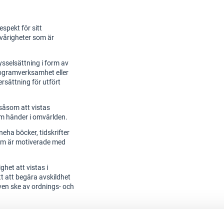
spekt för sitt
vårigheter som är
sysselsättning i form av
rogramverksamhet eller
ersättning för utfört
, såsom att vistas
om händer i omvärlden.
eha böcker, tidskrifter
som är motiverade med
het att vistas i
t att begära avskildhet
även ske av ordnings- och
sök och kommunicera
on. Dessa kontakter kan