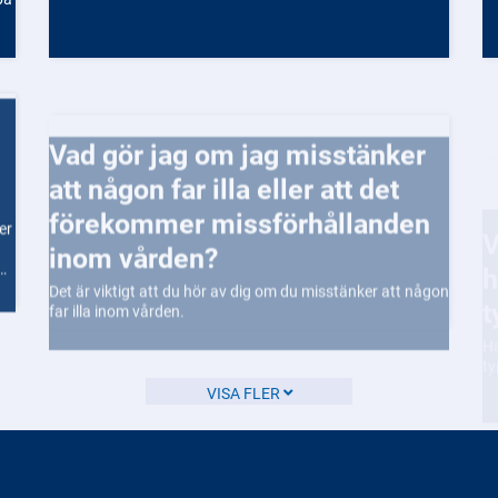
Vad gör jag om jag misstänker
Vilka regler gäller 
att någon far illa eller att det
h
förekommer missförhållanden
t
inom vården?
er
Ha
Det är viktigt att du hör av dig om du misstänker att någon
ty
far illa inom vården.
vad
t
VISA FLER