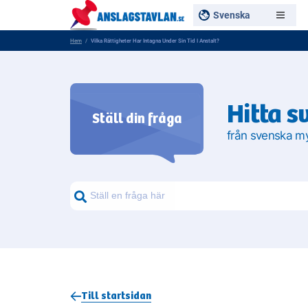
Svenska
Hem
Vilka Rättigheter Har Intagna Under Sin Tid I Anstalt?
Hitta s
Ställ din fråga
från svenska m
Sök frågor om myndigheter
Sök
Till startsidan