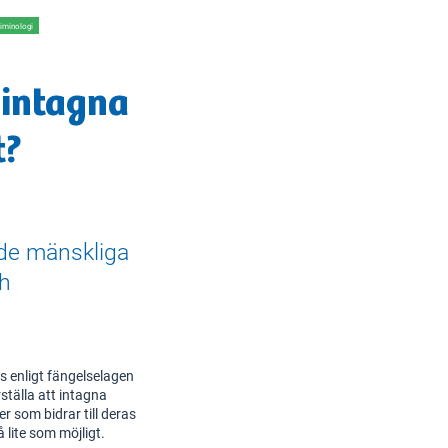
iminologi
 intagna
t?
nde mänskliga
ch
as enligt fängelselagen
ställa att intagna
er som bidrar till deras
 lite som möjligt.