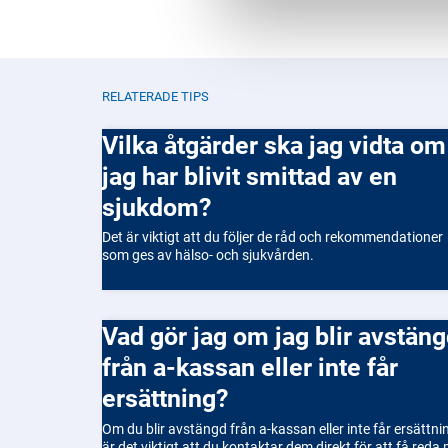
RELATERADE TIPS
Vilka åtgärder ska jag vidta om
jag har blivit smittad av en
sjukdom?
Det är viktigt att du följer de råd och rekommendationer
som ges av hälso- och sjukvården.
Vad gör jag om jag blir avstängd
från a-kassan eller inte får
ersättning?
Om du blir avstängd från a-kassan eller inte får ersättni
är det viktigt att du kontaktar dem direkt för att få reda 