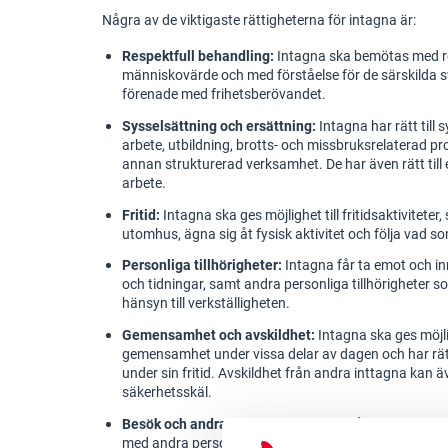
Några av de viktigaste rättigheterna för intagna är:
Respektfull behandling:
Intagna ska bemötas med re
människovärde och med förståelse för de särskilda s
förenade med frihetsberövandet.
Sysselsättning och ersättning:
Intagna har rätt till 
arbete, utbildning, brotts- och missbruksrelaterad p
annan strukturerad verksamhet. De har även rätt till 
arbete.
Fritid:
Intagna ska ges möjlighet till fritidsaktiviteter
utomhus, ägna sig åt fysisk aktivitet och följa vad s
Personliga tillhörigheter:
Intagna får ta emot och inn
och tidningar, samt andra personliga tillhörigheter 
hänsyn till verkställigheten.
Gemensamhet och avskildhet:
Intagna ska ges möjlig
gemensamhet under vissa delar av dagen och har rät
under sin fritid. Avskildhet från andra inttagna kan 
säkerhetsskäl.
Besök och andra kontakter:
Intagna får ta emot be
med andra personer genom elektronisk kommunikati