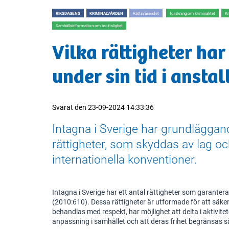
RIKSDAGENS
KRIMINALVÅRDEN
Rättsväsendet
forskning om kriminalitet
Kr
Samhällsinformation om brottslighet
Vilka rättigheter har
under sin tid i anstal
Svarat den
23-09-2024 14:33:36
Intagna i Sverige har grundlägga
rättigheter, som skyddas av lag o
internationella konventioner.
Intagna i Sverige har ett antal rättigheter som garanter
(2010:610). Dessa rättigheter är utformade för att säker
behandlas med respekt, har möjlighet att delta i aktivitet
anpassning i samhället och att deras frihet begränsas så