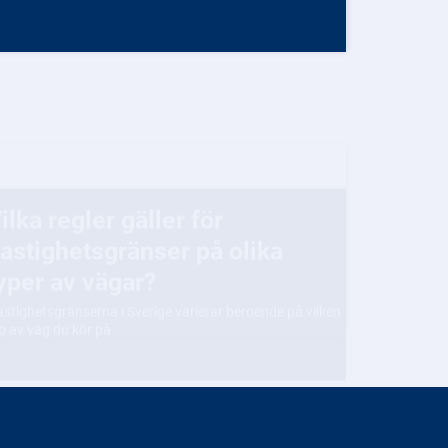
för
astighetsgränser på olika
yper av vägar?
stighetsgränserna i Sverige varierar beroende på vilken
p av väg du kör på.