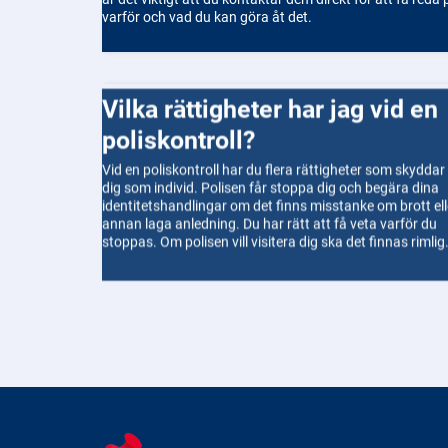
varför och vad du kan göra åt det.
Vilka rättigheter har jag vid en
poliskontroll?
Vid en poliskontroll har du flera rättigheter som skyddar
dig som individ. Polisen får stoppa dig och begära dina
identitetshandlingar om det finns misstanke om brott ell
annan laga anledning. Du har rätt att få veta varför du
stoppas. Om polisen vill visitera dig ska det finnas rimlig
misstanke om att du bär vapen, narkotika eller andra
farliga föremål. Polisen får inte använda mer tvång än 
som krävs, och alla åtgärder ska ske med respekt och
hänsyn. Du kan också neka att svara om du är misstänk
för brott, men polisen kan då fortsätta utreda.