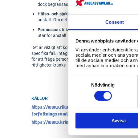
dock begränsas av säkerhetsskäl.
Hälso- och sjukvård:
Intagna har rätt till tillgång till
anstalt. Om det är nödvändigt ska intagna få läkaru
Consent
Permission:
Intagna kan beviljas permission, vilket inn
utanför anstalt.
Denna webbplats använder 
Det är viktigt att komma ihåg att dessa rättigheter kan 
Vi använder enhetsidentifierar
specifika fall. Intagna bör vara medvetna om sina rättig
sociala medier och analysera 
för att fråga personalen om de inte förstår något eller k
till de sociala medier och a
rättigheter kränks.
med annan information som du 
Consent
Selection
Nödvändig
KÄLLOR
https://www.riksdagen.se/sv/dokument-och-lag
forfattningssamling/fangelselag-2010610_sfs-
Avvisa
https://www.kriminalvarden.se/behandling-och-