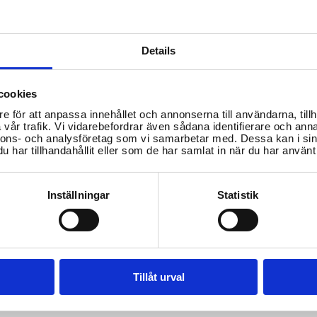
 hälso- och sjukvård i
ndersökning.
Details
ebär tillfällig vistelse
cookies
begränsas i vissa
e för att anpassa innehållet och annonserna till användarna, tillh
heter och inte vara rädda
vår trafik. Vi vidarebefordrar även sådana identifierare och anna
änner att deras
nnons- och analysföretag som vi samarbetar med. Dessa kan i sin
har tillhandahållit eller som de har samlat in när du har använt 
Inställningar
Statistik
ar/dokument/svensk-
2010-610/
Tillåt urval
vard/