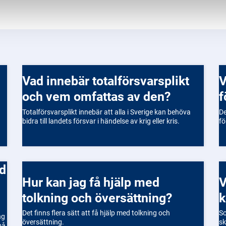
Vad innebär totalförsvarsplikt
Vilka förmåner kan jag få
och vem omfattas av den?
f
Totalförsvarsplikt innebär att alla i Sverige kan behöva
De
bidra till landets försvar i händelse av krig eller kris.
fö
Hur kan jag få hjälp med
Vilka rättigheter har jag
tolkning och översättning?
k
Det finns flera sätt att få hjälp med tolkning och
So
ng
översättning.
sk
på