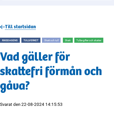
Till startsidan
RIKSDAGENS
TULLVERKET
Skatt och tull
Skatt
Tullavgifter och skatter
Vad gäller för
skattefri förmån och
gåva?
Svarat den
22-08-2024 14:15:53