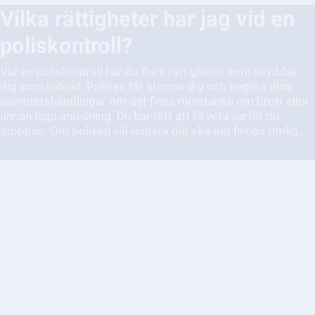
Vid en poliskontroll har du flera rättigheter som skyddar
dig som individ. Polisen får stoppa dig och begära dina
identitetshandlingar om det finns misstanke om brott eller
annan laga anledning. Du har rätt att få veta varför du
stoppas. Om polisen vill visitera dig ska det finnas rimlig
misstanke om att du bär vapen, narkotika eller andra farliga
föremål. Polisen får inte använda mer tvång än vad som
krävs, och alla åtgärder ska ske med respekt och hänsyn.
Du kan också neka att svara om du är misstänkt för brott,
men polisen kan då fortsätta utreda.
Vad gör jag om jag misstänker
att någon far illa eller att det
förekommer missförhållanden
inom vården?
Det är viktigt att du hör av dig om du misstänker att någon
far illa inom vården.