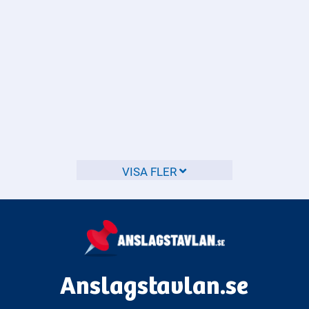
Vilka regler gäller för
hastighetsgränser på olika
typer av vägar?
Hastighetsgränserna i Sverige varierar beroende på vilken
VISA FLER
typ av väg du kör på.
Anslagstavlan.se