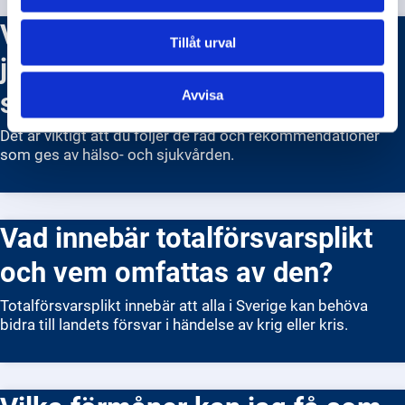
Vilka åtgärder ska jag vidta om
Tillåt urval
jag har blivit smittad av en
sjukdom?
Avvisa
Det är viktigt att du följer de råd och rekommendationer
som ges av hälso- och sjukvården.
Vad innebär totalförsvarsplikt
och vem omfattas av den?
Totalförsvarsplikt innebär att alla i Sverige kan behöva
bidra till landets försvar i händelse av krig eller kris.