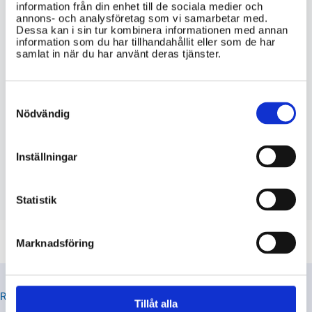
information från din enhet till de sociala medier och
annons- och analysföretag som vi samarbetar med.
Dessa kan i sin tur kombinera informationen med annan
VIKTIG INFORMATION
information som du har tillhandahållit eller som de har
samlat in när du har använt deras tjänster.
Vad är skillnaden mellan en skattefri
förmån och en skattefri gåva i Sverige?
Consent
Selection
Finns det några specifika villkor som
Nödvändig
måste vara uppfyllda för att en förmån
eller gåva ska vara skattefri i Sverige?
Inställningar
Vilka regler gäller för skattefria
förmåner och gåvor i Sverige?
Statistik
Marknadsföring
RELATERADE TIPS
Tillåt alla