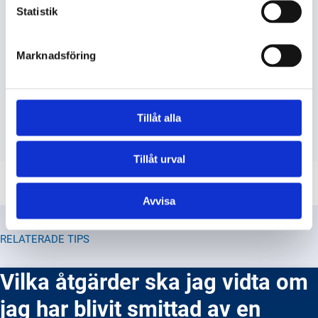
Statistik
Vilka frågor är polisen tillåten att
ställa mig under en poliskontroll?
Marknadsföring
Vad är det tillåtet för polisen att göra
under en poliskontroll?
Vilka rättigheter har jag under en
Tillåt alla
poliskontroll i Sverige?
Tillåt urval
Avvisa
RELATERADE TIPS
Vilka åtgärder ska jag vidta om
jag har blivit smittad av en