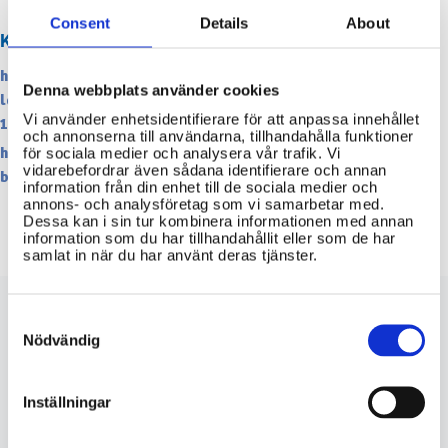
Consent
Details
About
KÄLLOR
https://www.riksdagen.se/sv/dokument-och-
Denna webbplats använder cookies
lagar/dokument/svensk-forfattningssamling/polislag-
Vi använder enhetsidentifierare för att anpassa innehållet
1984387_sfs-1984-387/
och annonserna till användarna, tillhandahålla funktioner
https://polisen.se/om-polisen/polisens-arbete/polisens-
för sociala medier och analysera vår trafik. Vi
vidarebefordrar även sådana identifierare och annan
befogenheter/
information från din enhet till de sociala medier och
annons- och analysföretag som vi samarbetar med.
Dessa kan i sin tur kombinera informationen med annan
information som du har tillhandahållit eller som de har
samlat in när du har använt deras tjänster.
Consent
riksdagen.se
polisen.se
Selection
Nödvändig
Inställningar
VIKTIG INFORMATION