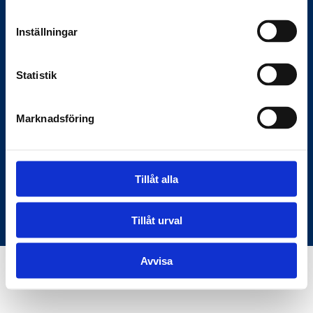
Anslagstavlan.se
Inställningar
Här hittar du rätt information om
Statistik
myndigheter och samhället — den digitala
bron mellan samhället och medborgarna.
Marknadsföring
C/O KKM Skeppargatan 26, 114 52
Stockholm
Tillåt alla
Användarvillkor
Om oss
© Copyright Anslagstavlan.se
Tillåt urval
Avvisa