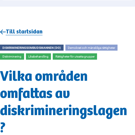
Till startsidan
DISKRIMINERINGSOMBUDSMANNEN (DO)
Demokrati och mänskliga rättigheter
Diskriminering
Likabehandling
Rättigheter för utsatta grupper
Vilka områden
omfattas av
diskrimineringslagen
?