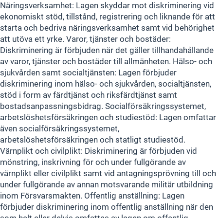
Näringsverksamhet: Lagen skyddar mot diskriminering vid
ekonomiskt stöd, tillstånd, registrering och liknande för att
starta och bedriva näringsverksamhet samt vid behörighet
att utöva ett yrke. Varor, tjänster och bostäder:
Diskriminering är förbjuden när det gäller tillhandahållande
av varor, tjänster och bostäder till allmänheten. Hälso- och
sjukvården samt socialtjänsten: Lagen förbjuder
diskriminering inom hälso- och sjukvården, socialtjänsten,
stöd i form av färdtjänst och riksfärdtjänst samt
bostadsanpassningsbidrag. Socialförsäkringssystemet,
arbetslöshetsförsäkringen och studiestöd: Lagen omfattar
även socialförsäkringssystemet,
arbetslöshetsförsäkringen och statligt studiestöd.
Värnplikt och civilplikt: Diskriminering är förbjuden vid
mönstring, inskrivning för och under fullgörande av
värnplikt eller civilplikt samt vid antagningsprövning till och
under fullgörande av annan motsvarande militär utbildning
inom Försvarsmakten. Offentlig anställning: Lagen
förbjuder diskriminering inom offentlig anställning när den
som helt eller delvis omfattas av lagen om offentlig