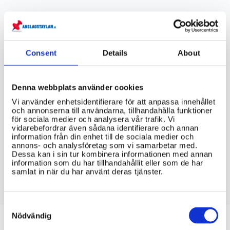
VIKTIG INFORMATION
Finns det någon central myndighet i
Consent
Details
About
Sverige som ansvarar för att tillämpa
och övervaka diskrimineringslagen?
Denna webbplats använder cookies
Vilka resurser finns tillgängliga för
personer som upplever diskriminering i
Vi använder enhetsidentifierare för att anpassa innehållet
och annonserna till användarna, tillhandahålla funktioner
Sverige, till exempel rådgivning eller
för sociala medier och analysera vår trafik. Vi
stöd i att göra en anmälan?
vidarebefordrar även sådana identifierare och annan
information från din enhet till de sociala medier och
annons- och analysföretag som vi samarbetar med.
Vilka områden omfattas av
Dessa kan i sin tur kombinera informationen med annan
diskrimineringslagen i Sverige? Vilka
information som du har tillhandahållit eller som de har
typer av diskriminering är olagliga
samlat in när du har använt deras tjänster.
enligt lagen?
Consent
Selection
Nödvändig