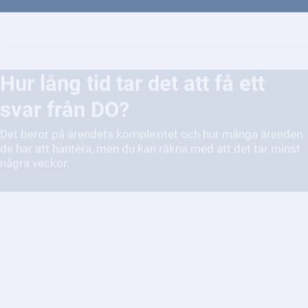
Hur lång tid tar det att få ett
svar från DO?
Det beror på ärendets komplexitet och hur många ärenden
de har att hantera, men du kan räkna med att det tar minst
några veckor.
Vilka rättigheter har jag om jag
blir diskriminerad på
arbetsplatsen?
Du har rätt till en arbetsplats fri från diskriminering. Det är