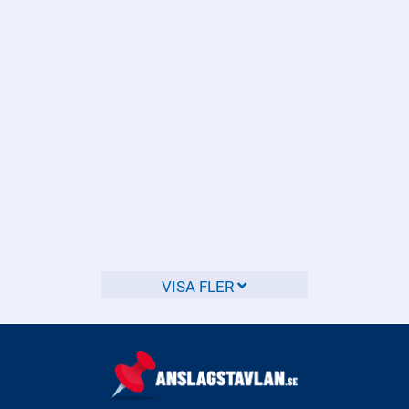
olagligt att diskriminera någon på grund av kön, etnicitet,
religion, sexuell läggning eller andra skyddade grunder.
Finns det något skydd mot
repressalier om jag anmäler
diskriminering?
Ja, det finns skydd mot repressalier om du anmäler
VISA FLER
diskriminering.