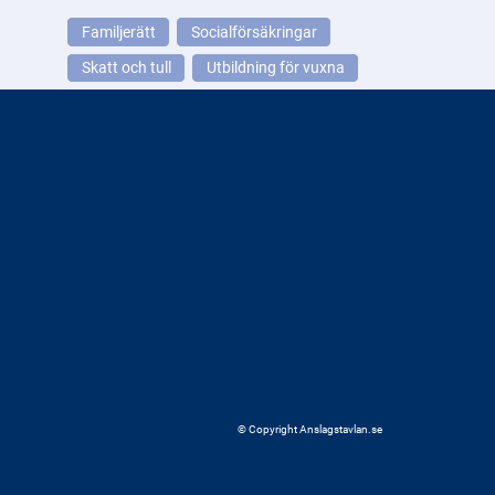
Familjerätt
Socialförsäkringar
Skatt och tull
Utbildning för vuxna
© Copyright Anslagstavlan.se