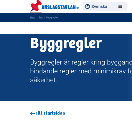
Svenska
Hem
Tag
Byggregler
Byggregler
Byggregler är regler kring byggan
bindande regler med minimikrav f
säkerhet.
Till startsidan