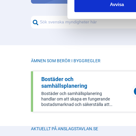
Avvisa
vanlig
elnät
uttag
direkt
för at
ström
ÄMNEN SOM BERÖR I
BYGGREGLER
Bostäder och
samhällsplanering
Bostäder och samhällsplanering
handlar om att skapa en fungerande
bostadsmarknad och säkerställa att
det finns bra finansiering för bostäder.
Det inkluderar också hur man planerar
och designar byggnader och miljöer.
Området täcker bostadsmarknaden,
AKTUELLT PÅ ANSLAGSTAVLAN.SE
lantmä