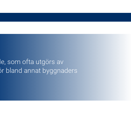
de, som ofta utgörs av
ör bland annat byggnaders