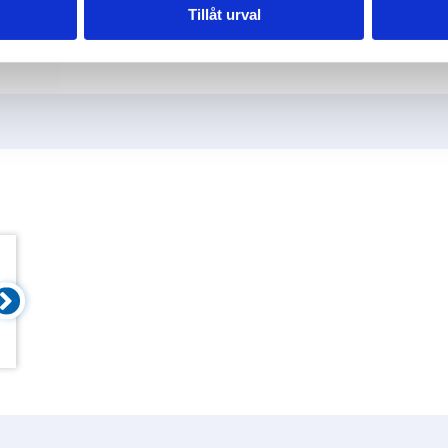
Tillåt urval
t eluttag är oftast kopplat till
gränstvister eller fastighetsköp
et, men det finns också USB-
 som kan ladda mindre enheter
. Ett säkert vägguttag är viktigt
t undvika olyckor och få stabil
försörjning.