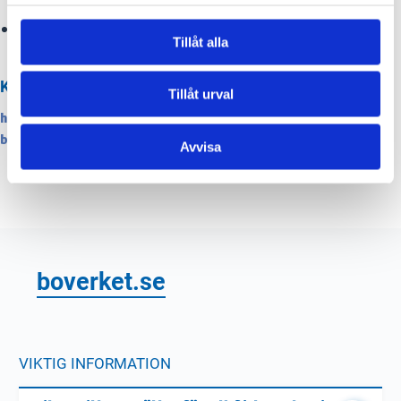
Ha kontakt med kommunen under hela processen.
Tillåt alla
KÄLLOR
Tillåt urval
https://www.boverket.se/sv/om-boverket/guider/guide-for-
bygglov-och-byggprocessen/
Avvisa
boverket.se
VIKTIG INFORMATION