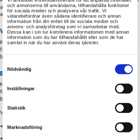
och annonserna till användarna, tillhandahålla funktioner
att ditt projekt följer detaljplanen, bygglagstiftningen och
för sociala medier och analysera vår trafik. Vi
att byggnaden passar in i miljön.
vidarebefordrar även sådana identifierare och annan
information från din enhet till de sociala medier och
annons- och analysföretag som vi samarbetar med.
Vänta på beslut.
Dessa kan i sin tur kombinera informationen med annan
information som du har tillhandahållit eller som de har
Kommunen fattar beslut om bygglovet. Om det godkänns
samlat in när du har använt deras tjänster.
får du ett startbesked när allt är klart. Då kan du börja
bygga.
Consent
Selection
Nödvändig
Bygg och avsluta.
När bygget är färdigt görs en kontroll för att se att allt
Inställningar
följer planen. Därefter får du ett slutbesked, vilket avslutar
bygglovsprocessen.
Statistik
Viktigt att tänka på
Bygg inte innan du fått bygglov och startbesked.
Marknadsföring
Förbered ritningar noggrant – tydlighet sparar tid.