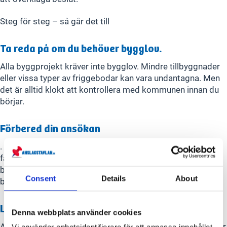
Steg för steg – så går det till
Ta reda på om du behöver bygglov.
Alla byggprojekt kräver inte bygglov. Mindre tillbyggnader
eller vissa typer av friggebodar kan vara undantagna. Men
det är alltid klokt att kontrollera med kommunen innan du
börjar.
Förbered din ansökan
. Du behöver ritningar över det du vill bygga – till exempel
fasad-, plan- och situationsritningar. Ofta ska du också
bifoga en beskrivning av hur byggnaden ska användas och
Consent
Details
About
byggas.
Lämna in ansökan till kommunen.
Denna webbplats använder cookies
Ansökan kan oftast lämnas in digitalt. Kommunen granskar
Vi använder enhetsidentifierare för att anpassa innehållet