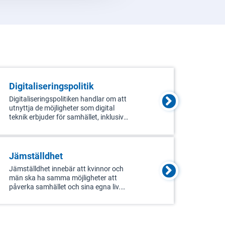
Digitaliseringspolitik
Digitaliseringspolitiken handlar om att
utnyttja de möjligheter som digital
teknik erbjuder för samhället, inklusive
individer, företag, civilsamhället och
offentlig sektor. Ett viktigt mål är att
digitalisera offentliga tjänster så att de
blir enklare, ö
Jämställdhet
Jämställdhet innebär att kvinnor och
män ska ha samma möjligheter att
påverka samhället och sina egna liv.
Det handlar om frågor som makt,
inflytande, ekonomi, hälsa, utbildning,
arbete samt att bekämpa
könsrelaterat våld och hedersrelaterat