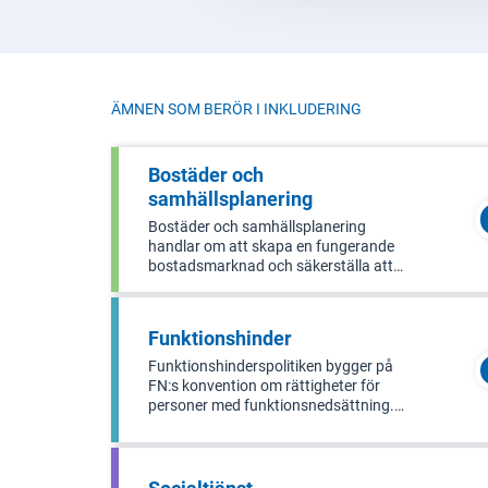
ÄMNEN SOM BERÖR I
INKLUDERING
Bostäder och
samhällsplanering
Bostäder och samhällsplanering
handlar om att skapa en fungerande
bostadsmarknad och säkerställa att
det finns bra finansiering för bostäder.
Det inkluderar också hur man planerar
och designar byggnader och miljöer.
Funktionshinder
Området täcker bostadsmarknaden,
lantmä
Funktionshinderspolitiken bygger på
FN:s konvention om rättigheter för
personer med funktionsnedsättning.
Denna politik syftar till att skydda och
främja rättigheterna och intressena
för personer med
funktionsnedsättningar i samhället.