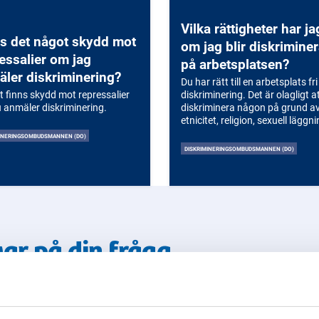
Vilka rättigheter har ja
s det något skydd mot
om jag blir diskrimine
essalier om jag
på arbetsplatsen?
ler diskriminering?
Du har rätt till en arbetsplats fri
t finns skydd mot repressalier
diskriminering. Det är olagligt a
 anmäler diskriminering.
diskriminera någon på grund av
etnicitet, religion, sexuell läggn
eller andra skyddade grunder.
MINERINGSOMBUDSMANNEN (DO)
DISKRIMINERINGSOMBUDSMANNEN (DO)
var på din fråga
yndigheter!