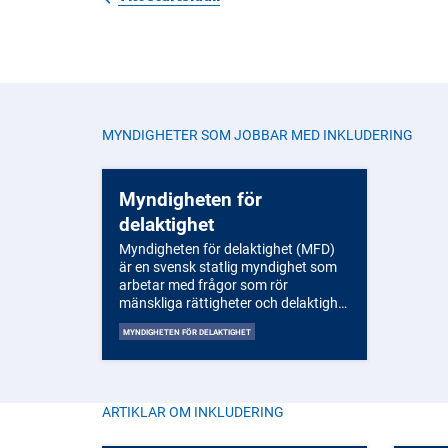
MYNDIGHETER SOM JOBBAR MED
INKLUDERING
Myndigheten för
delaktighet
Myndigheten för delaktighet (MFD)
är en svensk statlig myndighet som
arbetar med frågor som rör
mänskliga rättigheter och delaktighet
för personer med
MYNDIGHETEN FÖR DELAKTIGHET
funktionsnedsättning. De har till
uppgift att främja dessa personers
möjligheter att leva ett självständigt
liv och delta aktivt i samhället. MFD
driver bland annat projekt, ger ut
ARTIKLAR OM
INKLUDERING
information och ger stöd till
kommuner och organisationer för att