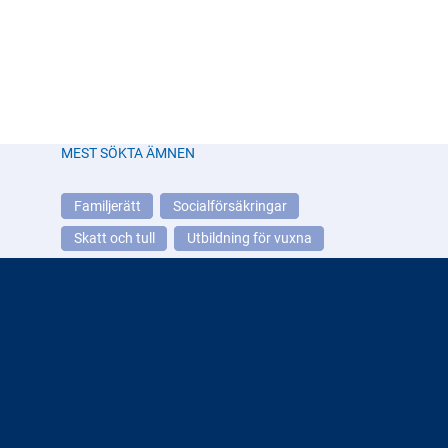
våld och fört
MEST SÖKTA ÄMNEN
Familjerätt
Socialförsäkringar
Skatt och tull
Utbildning för vuxna