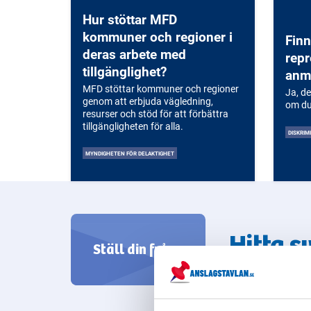
skapa mer tillgängliga och
Hur stöttar MFD
inkluderande miljöer.
kommuner och regioner i
Finn
deras arbete med
repr
tillgänglighet?
anmä
MFD stöttar kommuner och regioner
Ja, de
genom att erbjuda vägledning,
om du
resurser och stöd för att förbättra
tillgängligheten för alla.
DISKRI
MYNDIGHETEN FÖR DELAKTIGHET
Hitta s
Ställ din fråga
från svenska m