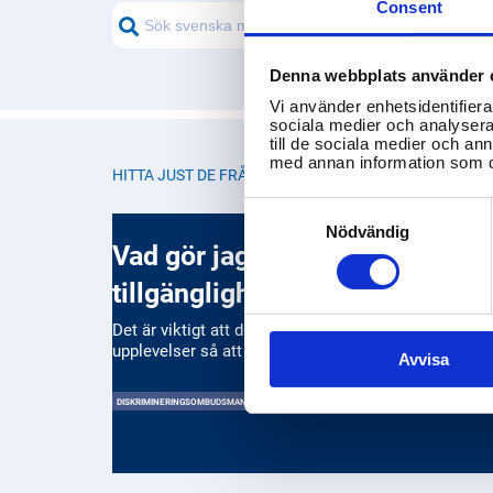
Consent
Denna webbplats använder 
Vi använder enhetsidentifierar
sociala medier och analysera 
till de sociala medier och a
med annan information som du 
HITTA JUST DE FRÅGOR DU LETAR EFTER
Consent
Selection
Nödvändig
Vad gör jag om jag upplever at
tillgängligheten är bristfällig?
Det är viktigt att du hör av dig och berättar om dina
upplevelser så att vi kan förbättra tillgängligheten.
Avvisa
DISKRIMINERINGSOMBUDSMANNEN (DO)
MYNDIGHETEN FÖR DELAKTIGHET