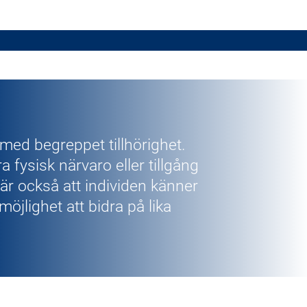
 med begreppet tillhörighet.
 fysisk närvaro eller tillgång
nebär också att individen känner
öjlighet att bidra på lika