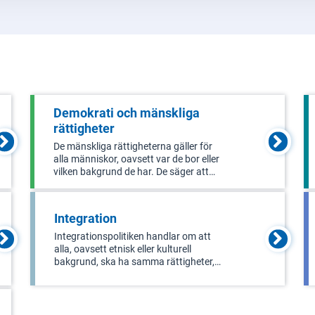
Demokrati och mänskliga
rättigheter
De mänskliga rättigheterna gäller för
alla människor, oavsett var de bor eller
vilken bakgrund de har. De säger att
alla är födda fria och har samma värde
och rättigheter. Demokratipolitiken
handlar bland annat om att
Integration
säkerställa fria val, stärka individe
Integrationspolitiken handlar om att
alla, oavsett etnisk eller kulturell
bakgrund, ska ha samma rättigheter,
skyldigheter och möjligheter. Detta
uppnås främst genom åtgärder inom
arbetsmarknad, utbildning, hälsa och
bostäder. För att hjälpa nyanlända inv