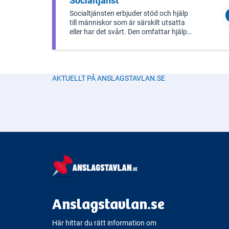
Socialtjänst
Den påverkar flera
Socialtjänsten erbjuder stöd och hjälp
till människor som är särskilt utsatta
eller har det svårt. Den omfattar hjälp
till individer och familjer samt stöd till
personer med funktionsnedsättning.
AKTUELLT PÅ ANSLAGSTAVLAN.SE
Anslagstavlan.se
Här hittar du rätt information om