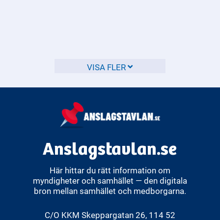
Vilka regler gäller för
hastighetsgränser på olika
typer av vägar?
VISA FLER
Hastighetsgränserna i Sverige varierar beroende på vilken
typ av väg du kör på.
Anslagstavlan.se
Här hittar du rätt information om
myndigheter och samhället — den digitala
bron mellan samhället och medborgarna.
C/O KKM Skeppargatan 26, 114 52