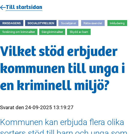
Till startsidan
RIKSDAGENS
SOCIALSTYRELSEN
Socialtjänst
Rättsväsendet
Inkludering
forskning om kriminalitet
Gängkriminalitet
Skydd av barn
Vilket stöd erbjuder
kommunen till unga i
en kriminell miljö?
Svarat den
24-09-2025 13:19:27
Kommunen kan erbjuda flera olika
sorters stöd till barn och unga som