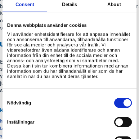
Consent
Details
About
brottsförebyggande arbete och stödet till barn i riskmiljöer.
Myndigheter ger också kunskapsstöd, rekommendationer
och metoder för hur arbete kan bedrivas effektivt inom
Denna webbplats använder cookies
socialtjänsten och andra verksamheter
Vi använder enhetsidentifierare för att anpassa innehållet
och annonserna till användarna, tillhandahålla funktioner
Uppföljning och utvärdering
för sociala medier och analysera vår trafik. Vi
vidarebefordrar även sådana identifierare och annan
information från din enhet till de sociala medier och
annons- och analysföretag som vi samarbetar med.
Ett viktigt inslag är att följa upp insatser för att se om
Dessa kan i sin tur kombinera informationen med annan
stödet fungerar. Kommunen bör regelbundet analysera
information som du har tillhandahållit eller som de har
vilka insatser som gett effekt och vilka som behöver
samlat in när du har använt deras tjänster.
justeras. Det säkerställer att resurser används där de gör
störst nytta..
Consent
Selection
Nödvändig
KÄLLOR
https://www.riksdagen.se/sv/dokument-och-
Inställningar
lagar/dokument/kommittedirektiv/fortydligat-ansvar-for-
stod-till-avhoppare-och_hdb153/