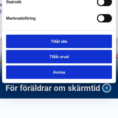
Statistik
https://www.socialstyrelsen.se/aktuellt/barn-och-unga-ska-
fa-starkare-stod-att-lamna-kriminella-natverk/
Marknadsföring
Tillåt alla
Tillåt urval
Avvisa
För föräldrar om skärmtid