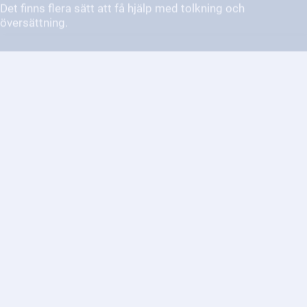
Vilka rättigheter har jag som
konsument enligt svensk lag?
Som konsument har du många rättigheter i Sverige. Dessa
skyddar dig när du köper varor och tjänster.
Vilka rättigheter har jag vid en
poliskontroll?
Vid en poliskontroll har du flera rättigheter som skyddar
dig som individ. Polisen får stoppa dig och begära dina