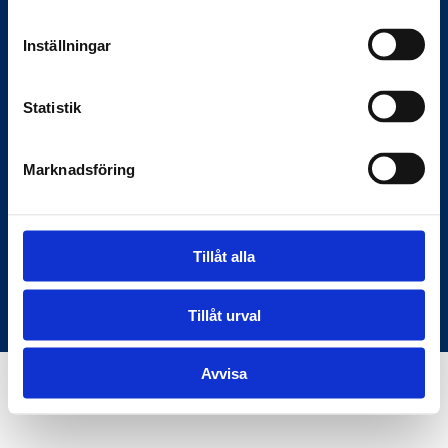
Anslagstavlan.se
Inställningar
Här hittar du rätt information om
Statistik
myndigheter och samhället — den digitala
bron mellan samhället och medborgarna.
Marknadsföring
C/O KKM Skeppargatan 26, 114 52
Stockholm
Tillåt alla
Användarvillkor
Om oss
© Copyright Anslagstavlan.se
Tillåt urval
Avvisa