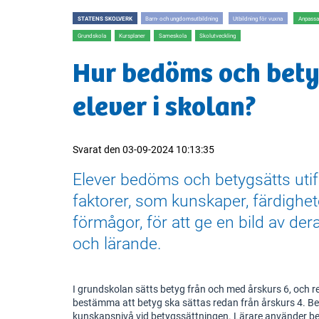
STATENS SKOLVERK
Barn- och ungdomsutbildning
Utbildning för vuxna
Anpassa
Grundskola
Kursplaner
Sameskola
Skolutveckling
Hur bedöms och bety
elever i skolan?
Svarat den
03-09-2024 10:13:35
Elever bedöms och betygsätts utif
faktorer, som kunskaper, färdighe
förmågor, för att ge en bild av der
och lärande.
I grundskolan sätts betyg från och med årskurs 6, och r
bestämma att betyg ska sättas redan från årskurs 4. Be
kunskapsnivå vid betygssättningen. Lärare använder bet