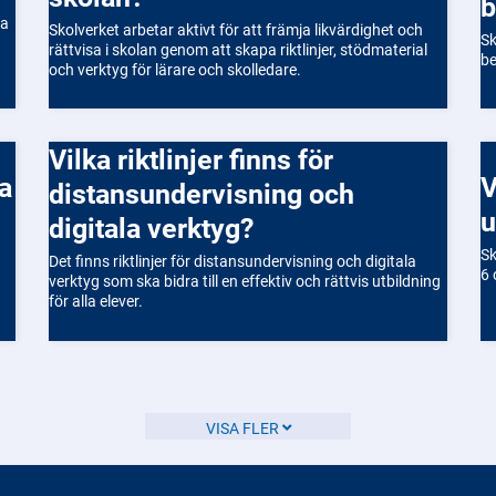
b
pa
Skolverket arbetar aktivt för att främja likvärdighet och
Sk
rättvisa i skolan genom att skapa riktlinjer, stödmaterial
be
och verktyg för lärare och skolledare.
Vilka riktlinjer finns för
Vad gäller för skolplikten o
distansundervisning och
u
digitala verktyg?
Sk
Det finns riktlinjer för distansundervisning och digitala
6 
verktyg som ska bidra till en effektiv och rättvis utbildning
för alla elever.
VISA FLER