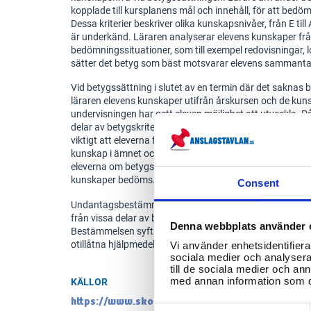
kopplade till kursplanens mål och innehåll, för att bedö
Dessa kriterier beskriver olika kunskapsnivåer, från E til
är underkänd. Läraren analyserar elevens kunskaper frå
bedömningssituationer, som till exempel redovisningar, 
sätter det betyg som bäst motsvarar elevens sammant
Vid betygssättning i slutet av en termin där det saknas 
läraren elevens kunskaper utifrån årskursen och de ku
undervisningen har gett eleven möjlighet att utveckla. På
delar av betygskriterierna som är relevanta för den aktue
viktigt att eleverna får information om betygskriterierna
kunskap i ämnet och hur betygen används. Läraren bö
eleverna om betygssättningen och ge dem möjlighet att 
kunskaper bedöms.
Consent
Undantagsbestämmelsen i skollagen kan användas i särsk
från vissa delar av betygskriterierna för elever med fun
Denna webbplats använder 
Bestämmelsen syftar till att skapa lika förutsättningar f
otillåtna hjälpmedel är inte tillåtna vid bedömningssituat
Vi använder enhetsidentifierar
sociala medier och analysera 
till de sociala medier och a
KÄLLOR
med annan information som du 
https://www.skolverket.se/undervisning/grundsk
Consent