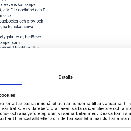
ma elevens kunskaper.
l A, där E är godkänd och F
n olika
loggböcker och prov, och
agna kunskapsnivå.
betygskriterier, bedömer
nskaper som
 så sätt beaktas vilka
lla terminen. Det är
, vad som är väsentlig
r kommunicera med
förstå hur deras
Details
ilda fall för att bortse
ktionsnedsättning.
cookies
ör dessa elever. Fusk och
ioner.
e för att anpassa innehållet och annonserna till användarna, tillh
vår trafik. Vi vidarebefordrar även sådana identifierare och anna
nnons- och analysföretag som vi samarbetar med. Dessa kan i sin
har tillhandahållit eller som de har samlat in när du har använt 
olan/betyg-i-