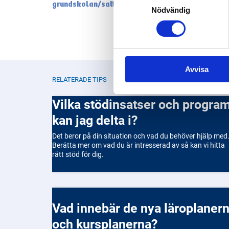
grundskolan/satta-betyg-i-grundskolan
Selection
Nödvändig
Avvisa
RELATERADE TIPS
Vilka stödinsatser och program
kan jag delta i?
Det beror på din situation och vad du behöver hjälp med
Berätta mer om vad du är intresserad av så kan vi hitta
rätt stöd för dig.
Vad innebär de nya läroplanerna
och kursplanerna?