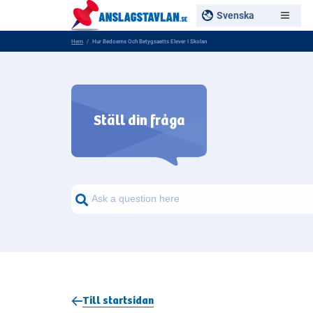
Svenska
Hem
Hur Bedoems Och Betygsaetts Elever I Skolan
Ställ din fråga
Sök frågor om myndigheter
Sök
Till startsidan