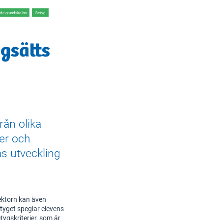
de grundskolan
Betyg
gsätts
rån olika
ter och
as utveckling
ektorn kan även
tyget speglar elevens
ygskriterier, som är