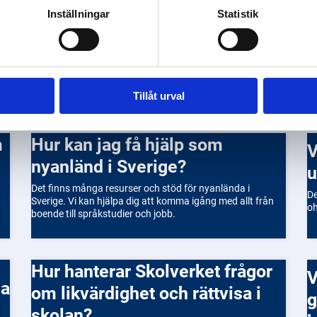
Inställningar
Statistik
Tillåt urval
Hur kan jag få hjälp som
Vad finns det för stöd f
nyanländ i Sverige?
u
.
Det finns många resurser och stöd för nyanlända i
De
Sverige. Vi kan hjälpa dig att komma igång med allt från
oh
boende till språkstudier och jobb.
Hur hanterar Skolverket frågor
Vad är skolans ansvar när d
om likvärdighet och rättvisa i
g
skolan?