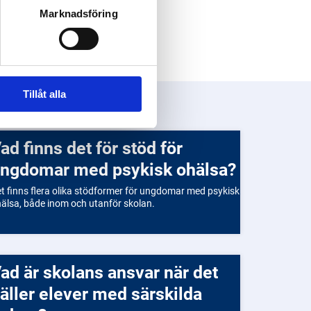
Marknadsföring
Tillåt alla
ör
ngdomar med psykisk ohälsa?
t finns flera olika stödformer för ungdomar med psykisk
älsa, både inom och utanför skolan.
et
äller elever med särskilda