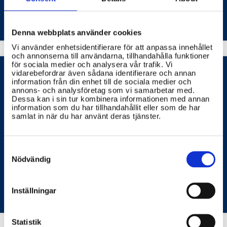
Denna webbplats använder cookies
Vi använder enhetsidentifierare för att anpassa innehållet
och annonserna till användarna, tillhandahålla funktioner
för sociala medier och analysera vår trafik. Vi
vidarebefordrar även sådana identifierare och annan
information från din enhet till de sociala medier och
annons- och analysföretag som vi samarbetar med.
Hur bedöms och betygsätts elever i
Dessa kan i sin tur kombinera informationen med annan
information som du har tillhandahållit eller som de har
skolan?
samlat in när du har använt deras tjänster.
Elever bedöms och betygsätts utifrån olika faktorer,
som kunskaper, färdigheter och förmågor, för att ge
en bild av deras utveckling och lärande.
Consent
Selection
Nödvändig
STATENS SKOLVERK
Inställningar
Statistik