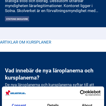
statliga stöd och bidrag. Dessutom utfärdar
myndigheten lärarlegitimationer. Kontoret ligger i
Solna. Skolverket är en förvaltningsmyndighet med
ansvar för att styra och stödja den svenska förskolan,
STATENS SKOLVERK
skolan och vuxenutbildningen. Målet är att alla barn
och elever ska få en likvärdig och högkvalitativ
utbildning i en trygg miljö.
ARTIKLAR OM
KURSPLANER
Vad innebär de nya läroplanerna och
kursplanerna?
De nya läroplanerna och kursplanerna syftar till att
skapa en modernare och mer relevant utbildning för
alla elever.
Consent
Details
About
STATENS SKOLVERK