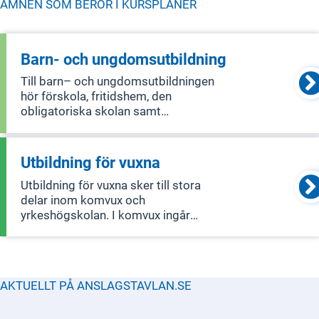
ÄMNEN SOM BERÖR I
KURSPLANER
Barn- och ungdomsutbildning
Till barn– och ungdomsutbildningen
hör förskola, fritidshem, den
obligatoriska skolan samt
gymnasieskolan. Elever ska utifrån
sina olika förutsättningar och behov få
utbildning så att de uppnår
Utbildning för vuxna
kunskapskraven och därmed får
Utbildning för vuxna sker till stora
möjlighet att utvecklas så lång
delar inom komvux och
yrkeshögskolan. I komvux ingår
utbildning på grundläggande nivå och
gymnasial nivå, utbildning i svenska för
invandrare (sfi) samt kommunal
vuxenutbildning som särskild
AKTUELLT PÅ ANSLAGSTAVLAN.SE
utbildning (tidigare särvux