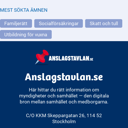
MEST SÖKTA ÄMNEN
Familjerätt
Socialförsäkringar
Skatt och tull
Utbildning för vuxna
Anslagstavlan.se
Här hittar du rätt information om
myndigheter och samhället — den digitala
bron mellan samhället och medborgarna.
C/O KKM Skeppargatan 26, 114 52
Stockholm