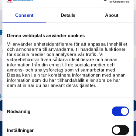
Consent
Details
About
FRÅGA
Statens skolverk
Denna webbplats använder cookies
Vi använder enhetsidentifierare för att anpassa innehållet
och annonserna till användarna, tillhandahålla funktioner
för sociala medier och analysera vår trafik. Vi
vidarebefordrar även sådana identifierare och annan
information från din enhet till de sociala medier och
annons- och analysföretag som vi samarbetar med.
Dessa kan i sin tur kombinera informationen med annan
information som du har tillhandahållit eller som de har
samlat in när du har använt deras tjänster.
HITTA JUST DE FRÅGOR DU LETAR EFTER
Consent
ALLA ÄMNEN
Selection
Nödvändig
Inställningar