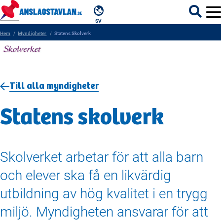
SV
Hem
Myndigheter
Statens Skolverk
ÄMNEN
Till alla myndigheter
MYNDIGHETER
Statens skolverk
REGIONER
KOMMUNER
Skolverket arbetar för att alla barn
och elever ska få en likvärdig
utbildning av hög kvalitet i en trygg
miljö. Myndigheten ansvarar för att