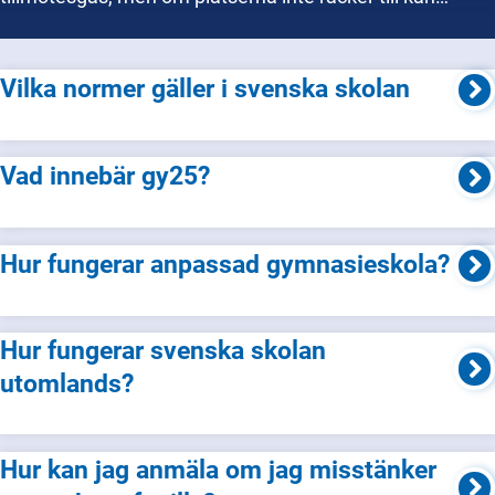
kommunen använda urvalsgrunder som syskonförtur,
närhetsprincip (eleven har längre väg till alternativa
skolor) och i vissa fall lottning. Vissa elever med
Vilka normer gäller i svenska skolan
särskilda skäl kan också ges förtur. Systemet bygger på
rättvisa och likvärdighet så att alla barn i kommunen får
en plats – även om det inte alltid blir just den skola som
Vad innebär gy25?
önskats.
Hur fungerar anpassad gymnasieskola?
Hur fungerar svenska skolan
utomlands?
Hur kan jag anmäla om jag misstänker