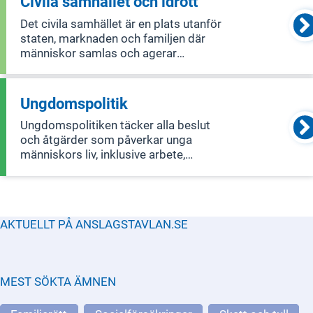
Civila samhället och idrott
Det civila samhället är en plats utanför
staten, marknaden och familjen där
människor samlas och agerar
tillsammans för gemensamma
intressen. Det inkluderar nätverk,
ideella föreningar och trossamfund.
Ungdomspolitik
Politiken för det civila samhället
Ungdomspolitiken täcker alla beslut
handlar om att ge
och åtgärder som påverkar unga
människors liv, inklusive arbete,
boende, utbildning, hälsa, fritid, kultur
och möjligheten att påverka samhället.
AKTUELLT PÅ ANSLAGSTAVLAN.SE
MEST SÖKTA ÄMNEN