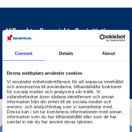
Vilka aktuella projekt eller initiativ
riktar sig till ungdomar just nu?
Det finns många spännande projekt och initiativ just
Consent
Details
About
nu som riktar sig till unga, och som syftar till att
skapa en bättre framtid för alla.
Denna webbplats använder cookies
BROTTSOFFERMYNDIGHETEN (BROM)
Vi använder enhetsidentifierare för att anpassa innehållet
och annonserna till användarna, tillhandahålla funktioner
för sociala medier och analysera vår trafik. Vi
vidarebefordrar även sådana identifierare och annan
information från din enhet till de sociala medier och
annons- och analysföretag som vi samarbetar med.
Dessa kan i sin tur kombinera informationen med annan
information som du har tillhandahållit eller som de har
samlat in när du har använt deras tjänster.