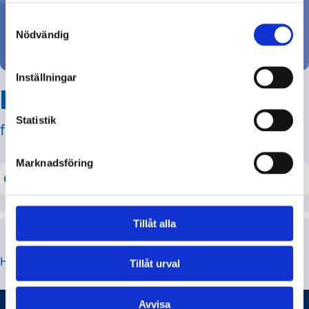
Consent
Ställ din fråga
Selection
Nödvändig
Inställningar
Hitta svar på din fråga
Statistik
från svenska myndigheter!
Marknadsföring
Tillåt alla
HITTA JUST DE FRÅGOR DU LETAR EFTER
Tillåt urval
Avvisa