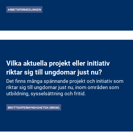
programmet “Jobbgarantin för ungdomar” får du
stöd med jobbsökning, praktik, yrkes- och
ARBETSFÖRMEDLINGEN
studievägledning samt matchning mot
arbetstillfällen. Målet är att du ska hitta ett jobb eller
påbörja studier så snart som möjligt. Programmet
skräddarsys efter dina behov och du gör detta
tillsammans med en arbetsförmedlare för att få
bästa möjliga start i arbetslivet.
Vilka aktuella projekt eller initiativ
riktar sig till ungdomar just nu?
Det finns många spännande projekt och initiativ som
riktar sig till ungdomar just nu, inom områden som
utbildning, sysselsättning och fritid.
BROTTSOFFERMYNDIGHETEN (BROM)