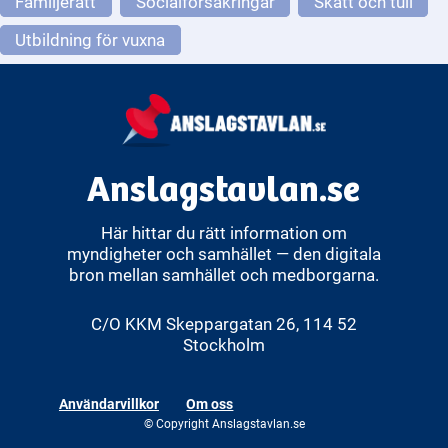
Familjerätt
Socialförsäkringar
Skatt och tull
Utbildning för vuxna
Anslagstavlan.se
Här hittar du rätt information om
myndigheter och samhället — den digitala
bron mellan samhället och medborgarna.
C/O KKM Skeppargatan 26, 114 52
Stockholm
Användarvillkor
Om oss
© Copyright Anslagstavlan.se