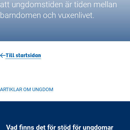
att ungdomstiden är tiden mellan
barndomen och vuxenlivet.
Till startsidan
ARTIKLAR OM
UNGDOM
Vad finns det för stöd för ungdomar