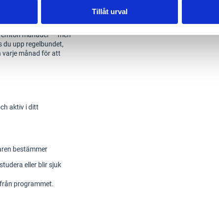
Tillåt urval
ra. Det finns en
rka femton månader — men
js du upp regelbundet,
n varje månad för att
 aktiv i ditt
dlaren bestämmer
tudera eller blir sjuk
rt från programmet.