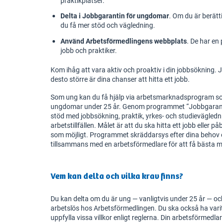
praktikplatser.
Delta i Jobbgarantin för ungdomar
. Om du är berätt
du få mer stöd och vägledning.
Använd Arbetsförmedlingens webbplats
. De har en
jobb och praktiker.
Kom ihåg att vara aktiv och proaktiv i din jobbsökning. 
desto större är dina chanser att hitta ett jobb.
Som ung kan du få hjälp via arbetsmarknadsprogram som ä
ungdomar under 25 år. Genom programmet “Jobbgarant
stöd med jobbsökning, praktik, yrkes- och studievägle
arbetstillfällen. Målet är att du ska hitta ett jobb eller p
som möjligt. Programmet skräddarsys efter dina behov 
tillsammans med en arbetsförmedlare för att få bästa möjl
Vem kan delta och vilka krav finns?
Du kan delta om du är ung — vanligtvis under 25 år — oc
arbetslös hos Arbetsförmedlingen. Du ska också ha varit 
uppfylla vissa villkor enligt reglerna. Din arbetsförme