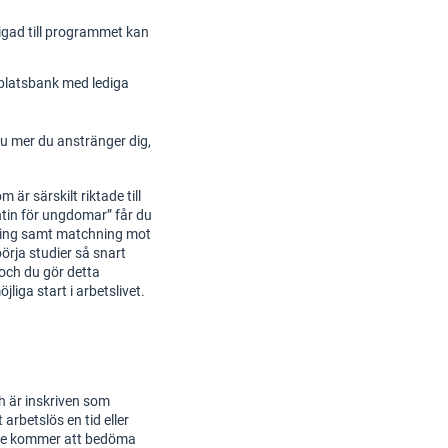
igad till programmet kan
 platsbank med lediga
Ju mer du anstränger dig,
r särskilt riktade till
in för ungdomar” får du
dning samt matchning mot
åbörja studier så snart
och du gör detta
iga start i arbetslivet.
h är inskriven som
arbetslös en tid eller
dlare kommer att bedöma