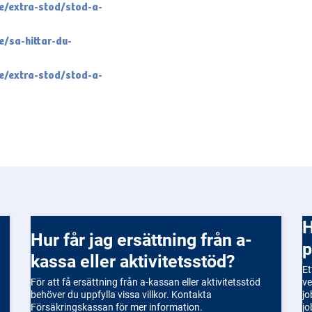
e/extra-stod/stod-a-
/sa-hittar-du-
e/extra-stod/stod-a-
Hur skriver jag ett bra
Hur får jag ersättning från a-
p
kassa eller aktivitetsstöd?
Et
För att få ersättning från a-kassan eller aktivitetsstöd
ve
behöver du uppfylla vissa villkor. Kontakta
jo
Försäkringskassan för mer information.
jo