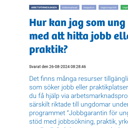
ARBETSFÖRMEDLINGEN
Arbetsmarknad
Integration
Ungdomspolitik
Ung
Hur kan jag som ung 
med att hitta jobb ell
praktik?
Svarat den
26-08-2024 08:28:46
Det finns många resurser tillgängl
som söker jobb eller praktikplats
du få hjälp via arbetsmarknadspr
särskilt riktade till ungdomar und
programmet “Jobbgarantin för un
stöd med jobbsökning, praktik, yr