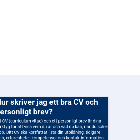
 CV och
ersonligt brev?
t CV (curriculum vitae) och ett personligt brev är dina
rktyg för att visa vem du är och vad du kan, när du söker
bb. Ditt CV ska kortfattat lista din utbildning, tidigare
bb, erfarenheter, kompetenser och kontaktinformation.