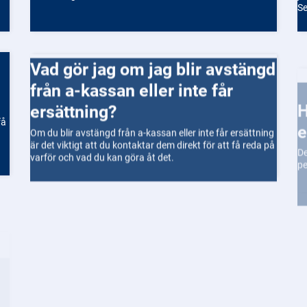
Se
pe
be
du
ar
Vad gör jag om jag blir avstängd
Br
Hur kan jag få hjälp om 
från a-kassan eller inte får
an
fo
e
ersättning?
in
få
De
Om du blir avstängd från a-kassan eller inte får ersättning
pe
är det viktigt att du kontaktar dem direkt för att få reda på
varför och vad du kan göra åt det.
Hur ansöker jag om olika typer
av ekonomiskt stöd och bidrag?
Det beror på vilken typ av stöd du behöver. Kontakta
Försäkringskassan, CSN eller din kommun för mer
At
information.
sö