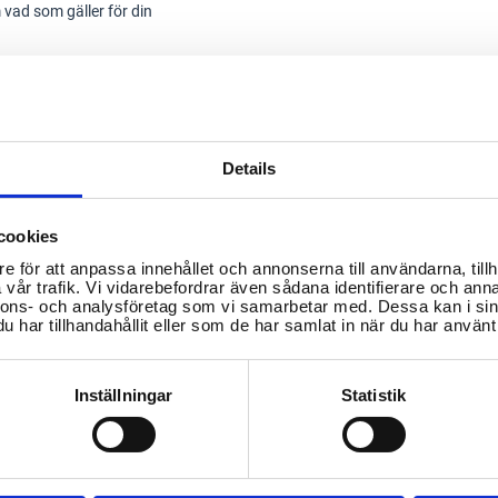
vad som gäller för din
g tillsammans med
Details
cookies
e för att anpassa innehållet och annonserna till användarna, tillh
vår trafik. Vi vidarebefordrar även sådana identifierare och anna
id
nnons- och analysföretag som vi samarbetar med. Dessa kan i sin
har tillhandahållit eller som de har samlat in när du har använt 
Inställningar
Statistik
 plan som görs upp. Du
soproblem för att