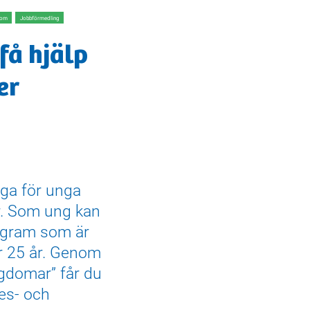
dom
Jobbförmedling
få hjälp
er
iga för unga
er. Som ung kan
ogram som är
er 25 år. Genom
gdomar” får du
kes- och