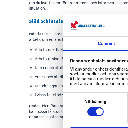
om du kvalificerar för programmet och informera dig om 
situation.
Stöd och insatser som erbjuds
När du tas in i programmet görs en individuell planerin
arbetsförmedlare. Du kan få:
Consent
Arbetspraktik eller praktikplatser hos företag
Arbetsträning för att öva arbetsuppgifter
Denna webbplats använder 
Kurser och utbildningar som stärker dina möjligheter
Vi använder enhetsidentifierar
sociala medier och analysera 
Yrkes- och studievägledning för att planera din framt
till de sociala medier och a
med annan information som du 
Matchningstjänster för att hitta passande jobb
I vissa fall stöd vid uppstart av eget företag
Consent
Selection
Nödvändig
Under tiden förväntas du aktivt söka jobb och följa den
kan också få stöd om du har funktionsvariation eller häl
anpassa insatserna efter dina behov.