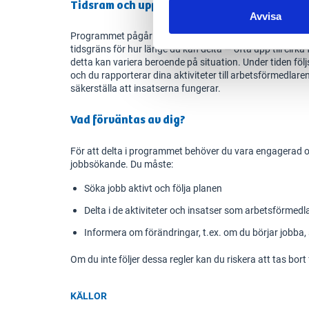
Tidsram och uppföljning
Avvisa
Programmet pågår tills du hittar arbete eller börjar stude
tidsgräns för hur länge du kan delta — ofta upp till ci
detta kan variera beroende på situation. Under tiden föl
och du rapporterar dina aktiviteter till arbetsförmedlare
säkerställa att insatserna fungerar.
Vad förväntas av dig?
För att delta i programmet behöver du vara engagerad och
jobbsökande. Du måste:
Söka jobb aktivt och följa planen
Delta i de aktiviteter och insatser som arbetsförme
Informera om förändringar, t.ex. om du börjar jobba, s
Om du inte följer dessa regler kan du riskera att tas bo
KÄLLOR