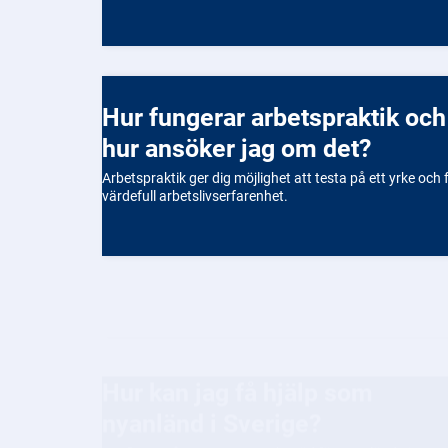
Hur fungerar arbetspraktik och
hur ansöker jag om det?
Arbetspraktik ger dig möjlighet att testa på ett yrke och 
värdefull arbetslivserfarenhet.
Hur kan jag få hjälp som
nyanländ i Sverige?
Det finns många resurser och stöd för nyanlända i
Sverige. Vi kan hjälpa dig att komma igång med allt från
boende till språkstudier och jobb.