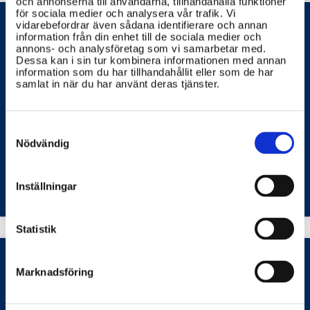
och annonserna till användarna, tillhandahålla funktioner
alltid blir just den skola som önskats.
för sociala medier och analysera vår trafik. Vi
vidarebefordrar även sådana identifierare och annan
information från din enhet till de sociala medier och
annons- och analysföretag som vi samarbetar med.
Hur hanterar Skolverket frågor om
Dessa kan i sin tur kombinera informationen med annan
information som du har tillhandahållit eller som de har
likvärdighet och rättvisa i skolan?
samlat in när du har använt deras tjänster.
Skolverket arbetar aktivt för att främja likvärdighet
och rättvisa i skolan genom att skapa riktlinjer,
stödmaterial och verktyg för lärare och skolledare.
Consent
Selection
Nödvändig
STATENS SKOLVERK
Inställningar
Statistik
Marknadsföring
Vilka nationella prov finns och vad är