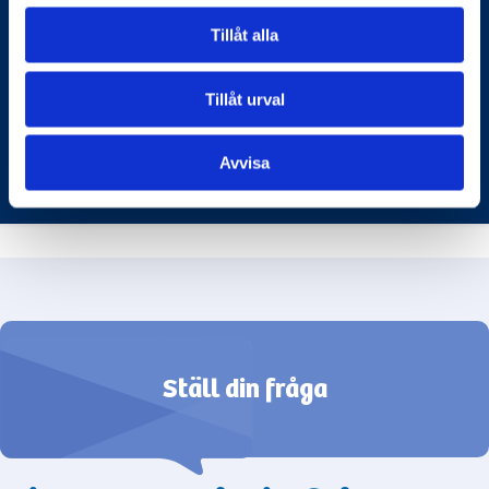
deras syfte?
Tillåt alla
I Sverige finns det flera nationella prov som används
för att mäta elevernas kunskaper och färdigheter i
olika ämnen.
Tillåt urval
STATENS SKOLVERK
Avvisa
Ställ din fråga