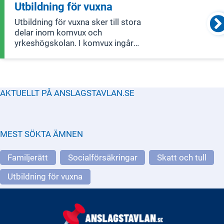
utbildning så att de uppnår
Utbildning för vuxna
kunskapskraven och därmed får
Utbildning för vuxna sker till stora
möjlighet att utvecklas så lång
delar inom komvux och
yrkeshögskolan. I komvux ingår
utbildning på grundläggande nivå och
gymnasial nivå, utbildning i svenska för
invandrare (sfi) samt kommunal
vuxenutbildning som särskild
AKTUELLT PÅ ANSLAGSTAVLAN.SE
utbildning (tidigare särvux
MEST SÖKTA ÄMNEN
Familjerätt
Socialförsäkringar
Skatt och tull
Utbildning för vuxna