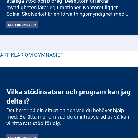
statliga stöd och bidrag. Dessutom utfärdar
myndigheten lärarlegitimationer. Kontoret ligger i
Solna. Skolverket är en förvaltningsmyndighet med
ansvar för att styra och stödja den svenska förskolan,
STATENS SKOLVERK
skolan och vuxenutbildningen. Målet är att alla barn
och elever ska få en likvärdig och högkvalitativ
utbildning i en trygg miljö.
ARTIKLAR OM
GYMNASIET
Vilka stödinsatser och program kan jag
delta i?
Det beror på din situation och vad du behöver hjälp
med. Berätta mer om vad du är intresserad av så kan
vi hitta rätt stöd för dig.
STATENS SKOLVERK