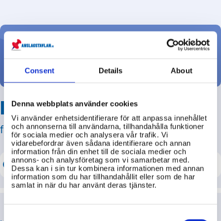
ett bidrag – inte ett lån. Syftet är att hjälpa fler vuxna
att börja studera och öka sina chanser till jobb.
Ställ din fråga
Consent
Details
About
Hitta svar på din fråga
Denna webbplats använder cookies
Vi använder enhetsidentifierare för att anpassa innehållet
och annonserna till användarna, tillhandahålla funktioner
från svenska myndigheter!
för sociala medier och analysera vår trafik. Vi
vidarebefordrar även sådana identifierare och annan
information från din enhet till de sociala medier och
annons- och analysföretag som vi samarbetar med.
Dessa kan i sin tur kombinera informationen med annan
information som du har tillhandahållit eller som de har
samlat in när du har använt deras tjänster.
Consent