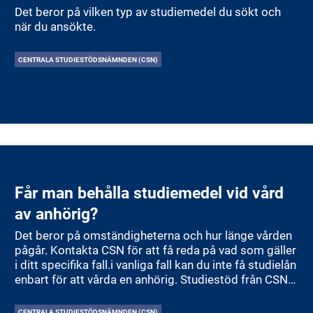
Det beror på vilken typ av studiemedel du sökt och
när du ansökte.
CENTRALA STUDIESTÖDSNÄMNDEN (CSN)
Får man behålla studiemedel vid vård
av anhörig?
Det beror på omständigheterna och hur länge vården
pågår. Kontakta CSN för att få reda på vad som gäller
i ditt specifika fall.i vanliga fall kan du inte få studielån
enbart för att vårda en anhörig. Studiestöd från CSN
är kopplat till att du studerar på heltid eller deltid på
en godkänd utbildning. Det är alltså själva studierna
CENTRALA STUDIESTÖDSNÄMNDEN (CSN)