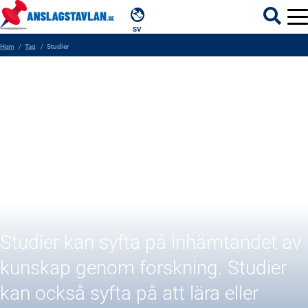
SV
Hem
Tag
Studier
ÄMNEN
MYNDIGHETER
REGIONER
Studier
KOMMUNER
Studier kan syfta på inhämtandet av
kunskap genom forskning. Studier
kan också syfta på att lära eller