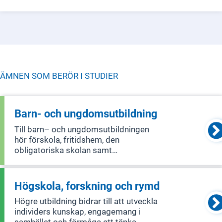
ÄMNEN SOM BERÖR I
STUDIER
Barn- och ungdomsutbildning
Till barn– och ungdomsutbildningen
hör förskola, fritidshem, den
obligatoriska skolan samt
gymnasieskolan. Elever ska utifrån
sina olika förutsättningar och behov få
utbildning så att de uppnår
Högskola, forskning och rymd
kunskapskraven och därmed får
Högre utbildning bidrar till att utveckla
möjlighet att utvecklas så lång
individers kunskap, engagemang i
samhället och förmåga att tänka