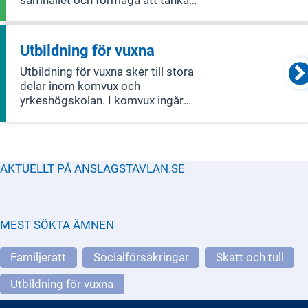
kritiskt. Kvalitativ utbildning är viktig
för att stärka Sveriges
konkurrenskraft, eftersom den ger oss
Utbildning för vuxna
välutbildad arbetskraft och möjliggör
Utbildning för vuxna sker till stora
forskn
delar inom komvux och
yrkeshögskolan. I komvux ingår
utbildning på grundläggande nivå och
gymnasial nivå, utbildning i svenska för
invandrare (sfi) samt kommunal
vuxenutbildning som särskild
AKTUELLT PÅ ANSLAGSTAVLAN.SE
utbildning (tidigare särvux
MEST SÖKTA ÄMNEN
Familjerätt
Socialförsäkringar
Skatt och tull
Utbildning för vuxna