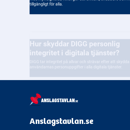
tillgängligt för alla.
Hur skyddar DIGG personlig
integritet i digitala tjänster?
DIGG tar integritet på allvar och strävar efter att skydda
användarnas personuppgifter i alla digitala tjänster.
Anslagstavlan.se