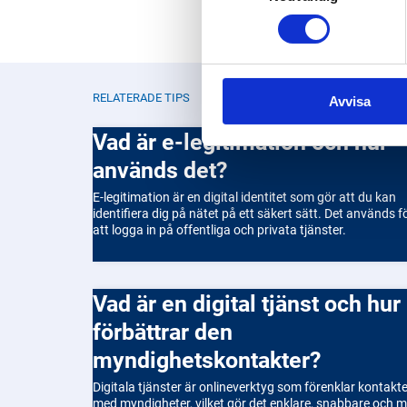
RELATERADE TIPS
Avvisa
Vad är e-legitimation och hur
används det?
E-legitimation är en digital identitet som gör att du kan
identifiera dig på nätet på ett säkert sätt. Det används f
att logga in på offentliga och privata tjänster.
Vad är en digital tjänst och hur
förbättrar den
myndighetskontakter?
Digitala tjänster är onlineverktyg som förenklar kontakt
med myndigheter, vilket gör det enklare, snabbare och m