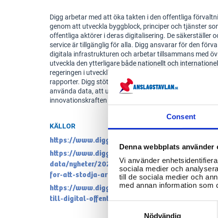
Digg arbetar med att öka takten i den offentliga förvaltn
genom att utveckla byggblock, principer och tjänster so
offentliga aktörer i deras digitalisering. De säkerställer o
service är tillgänglig för alla. Digg ansvarar för den 
digitala infrastrukturen och arbetar tillsammans med övr
utveckla den ytterligare både nationellt och internationel
regeringen i utvecklingen av den digitala förvaltningen
rapporter. Digg stöttar andra offentliga aktörer i att båd
använda data, att utgå från användarnas behov och ta t
innovationskraften som finns.
Consent
KÄLLOR
https://www.digg.se/om-oss/vart-uppdrag
Denna webbplats använder 
https://www.digg.se/om-oss/nyheter/oppna-och
Vi använder enhetsidentifierar
data/nyheter/2023-02-21-digg-lanserar-dataa
sociala medier och analysera 
for-att-stodja-arbetet-med-oppna-data
till de sociala medier och a
med annan information som du 
https://www.digg.se/analys-och-uppfoljning/lag
till-digital-offentlig-service-dos-lagen
Consent
Selection
Nödvändig