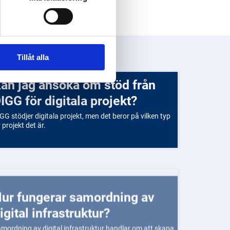
Tillåt alla
från
IGG för digitala projekt?
GG stödjer digitala projekt, men det beror på vilken typ
 projekt det är.
ing av
igital infrastruktur?
mordning av digital infrastruktur handlar om att skapa
 sammanhängande och effektiv digital miljö för alla.