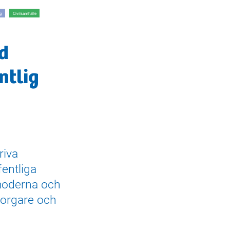
g
Civilsamhälle
d
ntlig
riva
fentliga
moderna och
borgare och