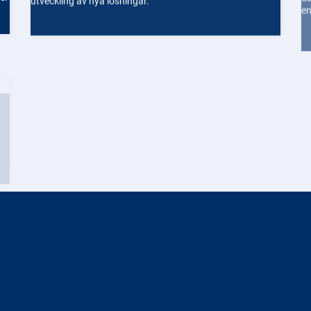
Vilka lagar och regler styr
digital förvaltning?
Digital förvaltning styrs av en komplex samling lagar och
förordningar, både på nationell och EU-nivå.