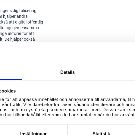
ingens digitalisering
m hjälper andra
ckså att digital offentlig
förvaltningsgemensamma
iga aktörer för att
lt. De hjälper också
 genom analyser och
e tillgängliggöra och
illvara
Details
cookies
-delade-
e för att anpassa innehållet och annonserna till användarna, tillh
mbassadorsprogram-
vår trafik. Vi vidarebefordrar även sådana identifierare och anna
nnons- och analysföretag som vi samarbetar med. Dessa kan i sin
har tillhandahållit eller som de har samlat in när du har använt 
en-om-tillganglighet-
Inställningar
Statistik