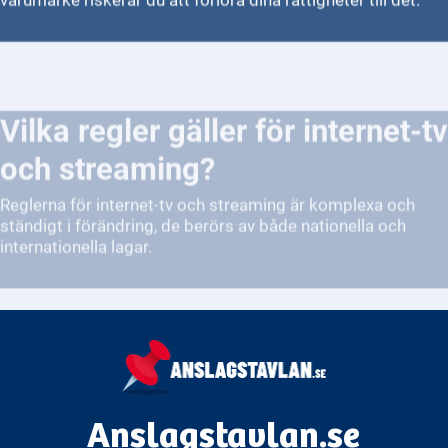
Vilka regler gäller för internet-tv
och streaming?
Reglerna för internet-tv och streaming är komplexa och
ständigt i förändring, de berörs av både nationella och
internationella lagar.
Anslagstavlan.se