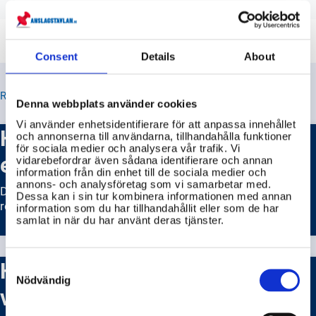
Consent
Details
About
RELATERADE TIPS
Denna webbplats använder cookies
Vi använder enhetsidentifierare för att anpassa innehållet
Hur ansöker jag om patent för
och annonserna till användarna, tillhandahålla funktioner
för sociala medier och analysera vår trafik. Vi
en uppfinning?
vidarebefordrar även sådana identifierare och annan
information från din enhet till de sociala medier och
annons- och analysföretag som vi samarbetar med.
Du kan ansöka om patent genom att kontakta Patent- och
Dessa kan i sin tur kombinera informationen med annan
registreringsverket (PRV).
information som du har tillhandahållit eller som de har
samlat in när du har använt deras tjänster.
Hur kan jag skydda mitt
Consent
Selection
Nödvändig
varumärke?