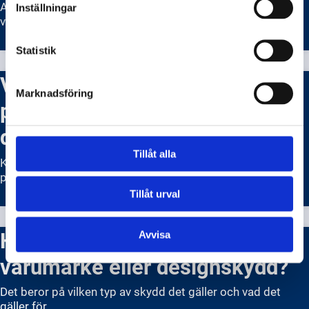
Att skydda ditt varumärke är viktigt för att säkra din
Inställningar
verksamhet och din identitet på marknaden.
Statistik
Vad kostar det att ansöka om
Marknadsföring
patent, varumärke eller
designskydd?
Tillåt alla
Kostnaderna för ansökningsprocessen varierar beroende
på typ av skydd och specifika omständigheter.
Tillåt urval
Hur länge gäller ett patent,
Avvisa
varumärke eller designskydd?
Det beror på vilken typ av skydd det gäller och vad det
gäller för.